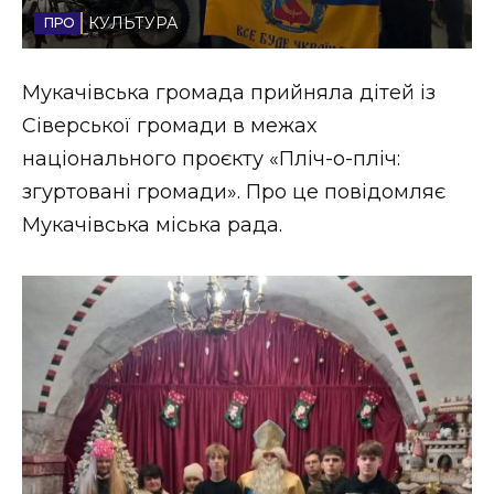
КУЛЬТУРА
Стиль життя
Втрачений Ужгород
Мукачівська громада прийняла дітей із
Сіверської громади в межах
Втрачений Ужгород (відеоверсія)
національного проєкту «Пліч-о-пліч:
згуртовані громади». Про це повідомляє
Мукачівська міська рада.
ЗАКАРПАТСЬКІ НОВИНИ
НОВИНИ ЗАХІДНОЇ УКРАЇНИ
ФОТО