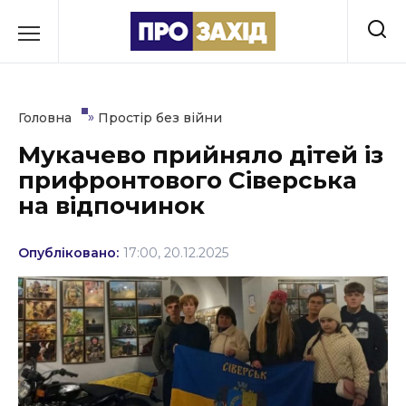
Перейти
до
РУБРИКИ
вмісту
Економіка
»
Головна
Простір без війни
Здоров’я
Мукачево прийняло дітей із
прифронтового Сіверська
Культура
на відпочинок
Освіта
Опубліковано:
17:00, 20.12.2025
Події
Політика
Соціум
Спорт