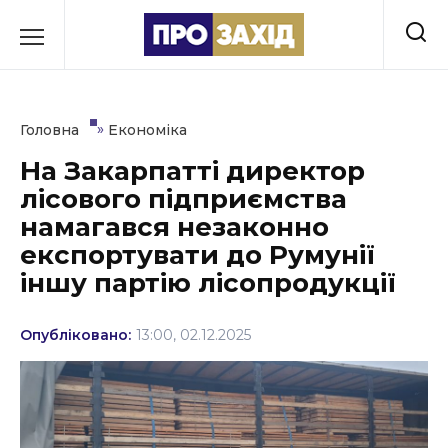
Перейти
до
РУБРИКИ
вмісту
Економіка
»
Головна
Економіка
Здоров’я
На Закарпатті директор
лісового підприємства
Культура
намагався незаконно
Освіта
експортувати до Румунії
іншу партію лісопродукції
Події
Політика
Опубліковано:
13:00, 02.12.2025
Соціум
Спорт