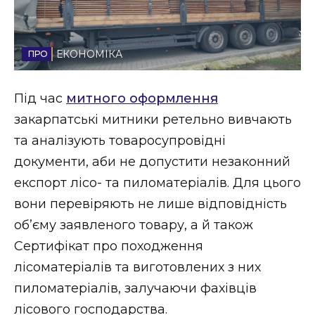
Стиль життя
Втрачений Ужгород
ЕКОНОМІКА
Втрачений Ужгород (відеоверсія)
Під час
митного оформлення
закарпатські митники ретельно вивчають
та аналізують товаросупровідні
ЗАКАРПАТСЬКІ НОВИНИ
документи, аби не допустити незаконний
експорт лісо- та пиломатеріалів. Для цього
вони перевіряють не лише відповідність
НОВИНИ ЗАХІДНОЇ УКРАЇНИ
об’єму заявленого товару, а й також
Сертифікат про походження
ФОТО
лісоматеріалів та виготовлених з них
пиломатеріалів, залучаючи фахівців
лісового господарства.