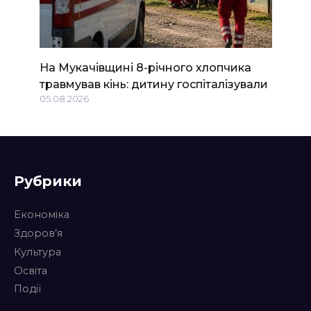
На Мукачівщині 8-річного хлопчика
травмував кінь: дитину госпіталізували
05.08.2026
Рубрики
Економіка
Здоров’я
Культура
Освіта
Події