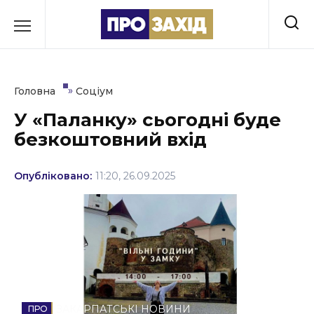
Перейти
до
РУБРИКИ
вмісту
Економіка
»
Головна
Соціум
Здоров’я
У «Паланку» сьогодні буде
безкоштовний вхід
Культура
Освіта
Опубліковано:
11:20, 26.09.2025
Події
Політика
Соціум
Спорт
ЗАКАРПАТСЬКІ НОВИНИ