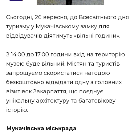
Стиль життя
Сьогодні, 26 вересня, до Всесвітнього дня
Втрачений Ужгород
туризму у Мукачівському замку для
Втрачений Ужгород (відеоверсія)
відвідувачів діятимуть «вільні години».
З 14:00 до 17:00 години вхід на територію
музею буде вільний. Містян та туристів
ЗАКАРПАТСЬКІ НОВИНИ
запрошуємо скористатися нагодою
безкоштовно відвідати одну з головних
НОВИНИ ЗАХІДНОЇ УКРАЇНИ
візитівок Закарпаття, що поєднує
унікальну архітектуру та багатовікову
історію.
ФОТО
Мукачівська міськрада