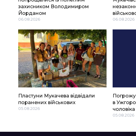
захисником Володимиром
незаконн
Йорданом
військов
06.08.2026
06.08.2026
Пластуни Мукачева відвідали
Погрожу
поранених військових
в Ужгоро
05.08.2026
чоловіка
05.08.2026