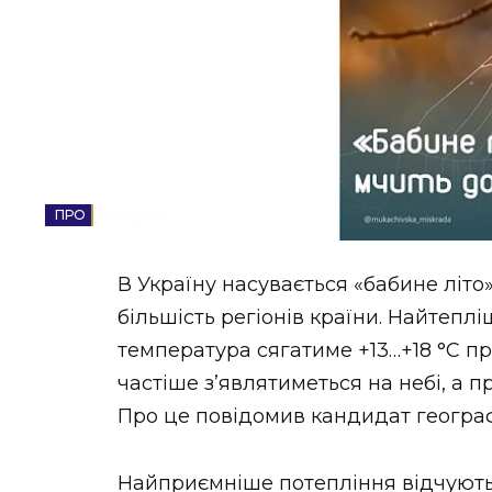
НОВИНИ ЗАХІДНОЇ УКРАЇНИ
ФОТО
СОЦІУМ
ВІДЕО
В Україну насувається «бабине літо
більшість регіонів країни. Найтеплі
температура сягатиме +13…+18 °C пр
частіше з’являтиметься на небі, а 
Про це повідомив кандидат географі
Найприємніше потепління відчують 