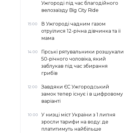
Ужгороді під час благодійного
велозаїзду Big Сity Ride
В Ужгороді чадним газом
15:00
отруїлися 12-річна дівчинка та її
мама
Гірські рятувальники розшукали
14:00
50-річного чоловіка, який
заблукав під час збирання
грибів
Завдяки ЄС Ужгородський
12:00
замок тепер існує і в цифровому
варіанті
У низці міст України з 1 липня
10:00
зросли тарифи на воду: де
платитимуть найбільше