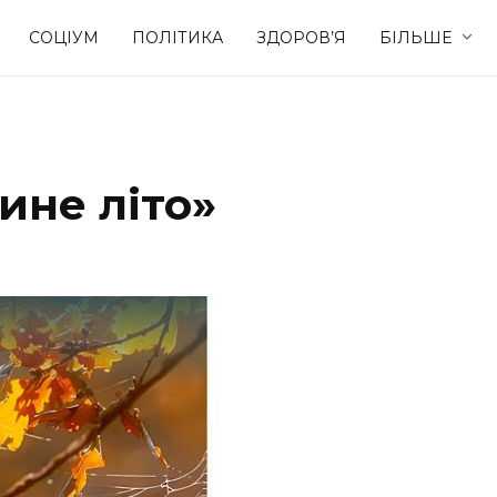
СОЦІУМ
ПОЛІТИКА
ЗДОРОВ’Я
БІЛЬШЕ
Культура
Освіта
ине літо»
Спорт
Стиль житт