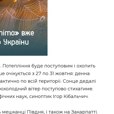
». Потепління буде поступовим і охопить
ше очікується з 27 по 31 жовтня: денна
актично по всій території. Сонце дедалі
прохолодний вітер поступово стихатиме.
чних наук, синоптик Ігор Кібальчич.
мешканці Півдня, і також на Закарпатті.