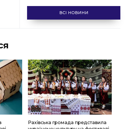
ВСІ НОВИНИ
ся
в
Рахівська громада представила
ові
українську культуру на фестивалі