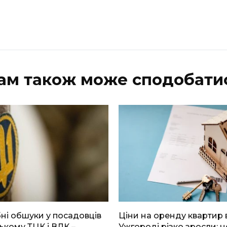
ам також може сподобати
і обшуки у посадовців
Ціни на оренду квартир 
ькому ТЦК і ВЛК –
Ужгороді різко зросли: н