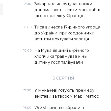
Закарпатські рятувальники
12:00
допомагають гасити масштабні
лісові пожежі у Франції
Тиса винесла 17-річного угорця
10:00
до України: прикордонники
встигли врятувати хлопця
На Мукачівщині 8-річного
10:00
хлопчика травмував кінь:
дитину госпіталізували
3 СЕРПНЯ
У Мукачеві готують прем’єру
17:00
вистави за твором Марії Матіос
75 351 гривню зібрали в
16:00