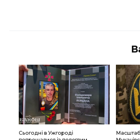
В
Сьогодні в Ужгороді
Масштабн
попрощалися із полеглим
Мукачівс