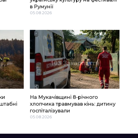
в Румунії
05.08.2026
ки
На Мукачівщині 8-річного
штабні
хлопчика травмував кінь: дитину
госпіталізували
05.08.2026