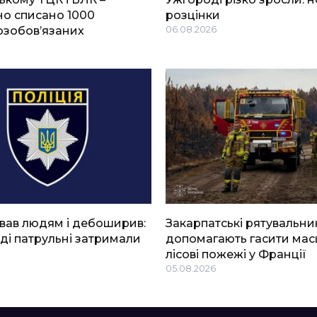
о списано 1000
розцінки
озобов’язаних
06.08.2026
вав людям і дебоширив:
Закарпатські рятувальни
ді патрульні затримали
допомагають гасити мас
лісові пожежі у Франції
05.08.2026