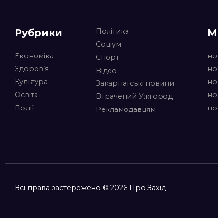
Рубрики
М
Політика
Соціум
Економіка
но
Спорт
Здоров’я
но
Відео
Культура
но
Закарпатські новини
Освіта
но
Втрачений Ужгород
Події
но
Рекламодавцям
Всі права застережено © 2026 Про Захід