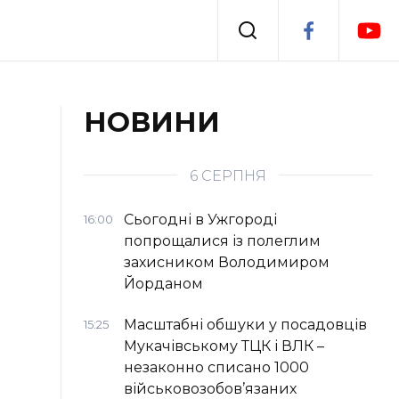
Події
НОВИНИ
я
Втрачений Ужгород
6 СЕРПНЯ
Сьогодні в Ужгороді
16:00
попрощалися із полеглим
захисником Володимиром
Йорданом
Масштабні обшуки у посадовців
15:25
Мукачівському ТЦК і ВЛК –
незаконно списано 1000
військовозобов’язаних