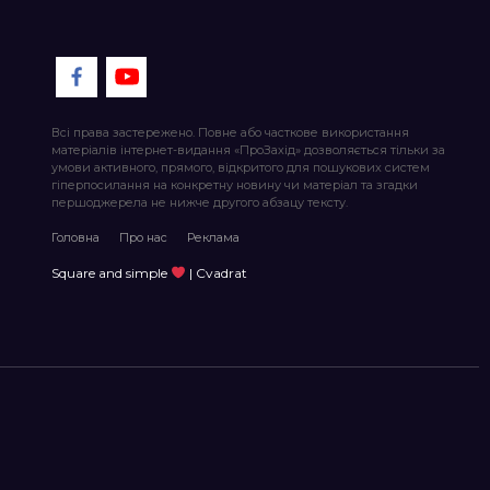
Всі права застережено. Повне або часткове використання
матеріалів інтернет-видання «ПроЗахід» дозволяється тільки за
умови активного, прямого, відкритого для пошукових систем
гіперпосилання на конкретну новину чи матеріал та згадки
першоджерела не нижче другого абзацу тексту.
Головна
Про нас
Реклама
Square and simple
| Cvadrat