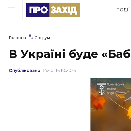
Перейти
ПОДІЇ
до
РУБРИКИ
вмісту
Економіка
Здоров’я
»
Головна
Соціум
В Україні буде «Баб
Політика
Соціум
Втрачений Ужгород
Опубліковано:
14:40, 16.10.2025
(відеоверсія)
ЗАКАРПАТСЬКІ НОВИНИ