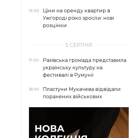
Ціни на оренду квартир в
13:00
Ужгороді різко зросли: нові
розцінки
5 СЕРПНЯ
Рахівська громада представила
17:00
українську культуру на
фестивалі в Румунії
Пластуни Мукачева відвідали
16:00
поранених військових