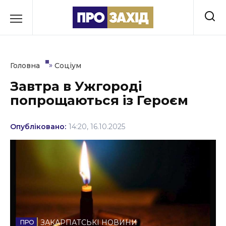
Перейти
до
РУБРИКИ
вмісту
Економіка
»
Головна
Соціум
Здоров’я
Завтра в Ужгороді
попрощаються із Героєм
Культура
Освіта
Опубліковано:
14:20, 16.10.2025
Події
Політика
Соціум
Спорт
ЗАКАРПАТСЬКІ НОВИНИ