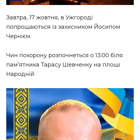
Стиль життя
Завтра, 17 жовтня, в Ужгороді
Втрачений Ужгород
попрощаються із захисником Йосипом
Втрачений Ужгород (відеоверсія)
Чернієм.
Чин похорону розпочнеться о 13:00 біля
пам’ятника Тарасу Шевченку на площі
ЗАКАРПАТСЬКІ НОВИНИ
Народній.
НОВИНИ ЗАХІДНОЇ УКРАЇНИ
ФОТО