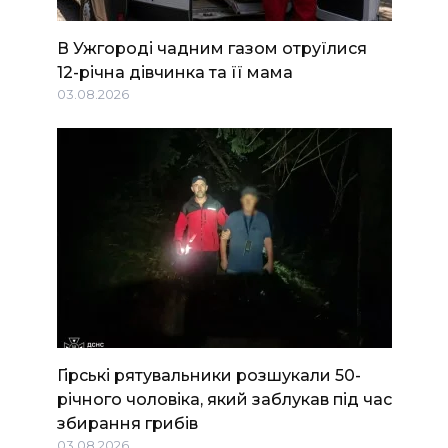
В Ужгороді чадним газом отруїлися
12-річна дівчинка та її мама
03.08.2026
Гірські рятувальники розшукали 50-
річного чоловіка, який заблукав під час
збирання грибів
03.08.2026