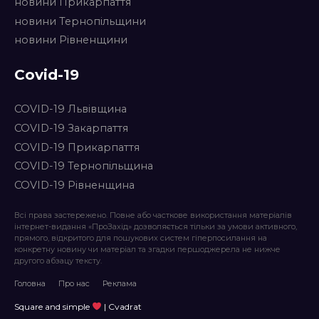
новини Прикарпаття
новини Тернопільщини
новини Рівненщини
Covid-19
COVID-19 Львівщина
COVID-19 Закарпаття
COVID-19 Прикарпаття
COVID-19 Тернопільщина
COVID-19 Рівненщина
Всі права застережено. Повне або часткове використання матеріалів
інтернет-видання «ПроЗахід» дозволяється тільки за умови активного,
прямого, відкритого для пошукових систем гіперпосилання на
конкретну новину чи матеріал та згадки першоджерела не нижче
другого абзацу тексту.
Головна
Про нас
Реклама
Square and simple
| Cvadrat