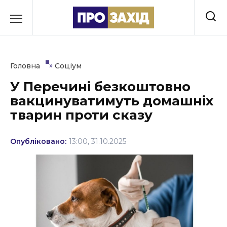
Перейти
до
РУБРИКИ
вмісту
Економіка
»
Головна
Соціум
Здоров’я
У Перечині безкоштовно
вакцинуватимуть домашніх
Культура
тварин проти сказу
Освіта
Опубліковано:
13:00, 31.10.2025
Події
Політика
Соціум
Спорт