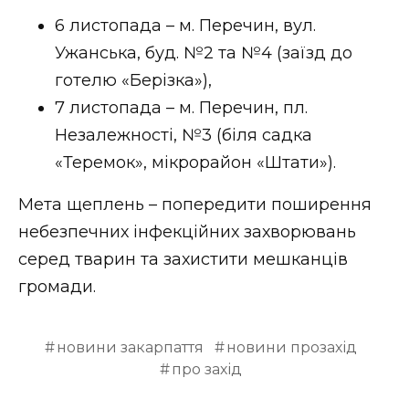
ВІДЕО
6 листопада – м. Перечин, вул.
Ужанська, буд. №2 та №4 (заїзд до
готелю «Берізка»),
7 листопада – м. Перечин, пл.
Незалежності, №3 (біля садка
«Теремок», мікрорайон «Штати»).
Мета щеплень – попередити поширення
небезпечних інфекційних захворювань
серед тварин та захистити мешканців
громади.
новини закарпаття
новини прозахід
про захід