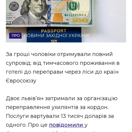
Стиль життя
Втрачений Ужгород
Втрачений Ужгород (відеоверсія)
НОВИНИ ЗАХІДНОЇ УКРАЇНИ
За гроші чоловіки отримували повний
супровід: від тимчасового проживання в
ЗАКАРПАТСЬКІ НОВИНИ
готелі до переправи через ліси до країн
Євросоюзу
НОВИНИ ЗАХІДНОЇ УКРАЇНИ
Двоє львів’ян затримали за організацію
переправлення ухилянтів за кордон.
ФОТО
Послуги вартували 13 тисяч доларів за
одного. Про це
повідомили
у