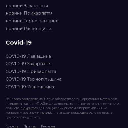
новини Закарпаття
новини Прикарпаття
новини Тернопільщини
новини Рівненщини
Covid-19
COVID-19 Львівщина
COVID-19 Закарпаття
COVID-19 Прикарпаття
COVID-19 Тернопільщина
COVID-19 Рівненщина
Всі права застережено. Повне або часткове використання матеріалів
інтернет-видання «ПроЗахід» дозволяється тільки за умови активного,
прямого, відкритого для пошукових систем гіперпосилання на
конкретну новину чи матеріал та згадки першоджерела не нижче
другого абзацу тексту.
Головна
Про нас
Реклама