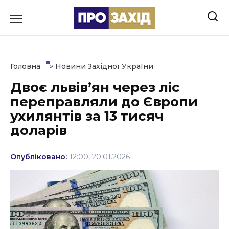
Перейти
до
РУБРИКИ
вмісту
Економіка
»
Головна
Новини Західної України
Здоров’я
Двоє львів’ян через ліс
переправляли до Європи
Культура
ухилянтів за 13 тисяч
Освіта
доларів
Події
Опубліковано:
12:00, 20.01.2026
Політика
Соціум
Спорт