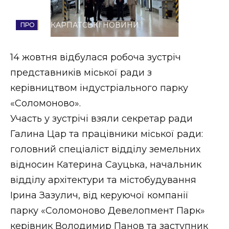
Стиль життя
ЗАКАРПАТСЬКІ НОВИНИ
Втрачений Ужгород
14 жовтня відбулася робоча зустріч
Втрачений Ужгород (відеоверсія)
представників міської ради з
керівництвом індустріального парку
«Соломоново».
ЗАКАРПАТСЬКІ НОВИНИ
Участь у зустрічі взяли секретар ради
Галина Цар та працівники міської ради:
головний спеціаліст відділу земельних
НОВИНИ ЗАХІДНОЇ УКРАЇНИ
відносин Катерина Сауцька, начальник
відділу архітектури та містобудування
ФОТО
Ірина Зазулич, від керуючої компанії
парку «Соломоново Девелопмент Парк»
керівник Володимир Панов та заступник