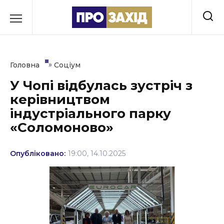
Перейти
до
РУБРИКИ
вмісту
Економіка
»
Головна
Соціум
Здоров’я
У Чопі відбулась зустріч з
керівництвом
Культура
індустріального парку
Освіта
«Соломоново»
Події
Опубліковано:
19:00, 14.10.2025
Політика
Соціум
Спорт