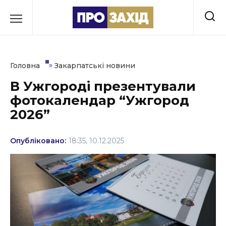
Перейти
до
РУБРИКИ
вмісту
Економіка
»
Головна
Закарпатські новини
Здоров’я
В Ужгороді презентували
фотокалендар “Ужгород
Культура
2026”
Освіта
Опубліковано:
18:35, 10.12.2025
Події
Політика
Соціум
Спорт