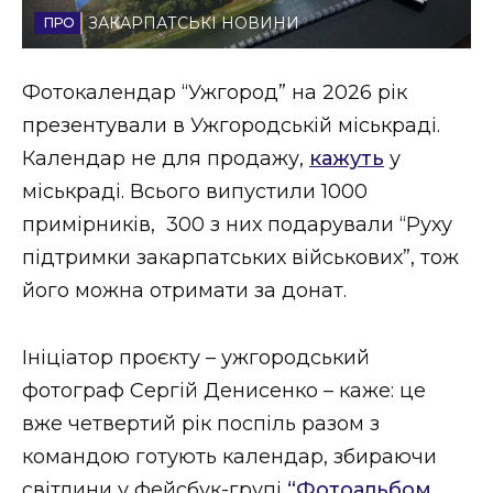
ЗАКАРПАТСЬКІ НОВИНИ
Стиль життя
Втрачений Ужгород
Фотокалендар “Ужгород” на 2026 рік
презентували в Ужгородській міськраді.
Втрачений Ужгород (відеоверсія)
Календар не для продажу,
кажуть
у
міськраді. Всього випустили 1000
примірників, 300 з них подарували “Руху
ЗАКАРПАТСЬКІ НОВИНИ
підтримки закарпатських військових”, тож
його можна отримати за донат.
НОВИНИ ЗАХІДНОЇ УКРАЇНИ
Ініціатор проєкту – ужгородський
фотограф Сергій Денисенко – каже: це
ФОТО
вже четвертий рік поспіль разом з
командою готують календар, збираючи
світлини у фейсбук-групі
“Фотоальбом