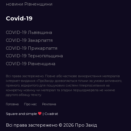
новини Рівненщини
Covid-19
COVID-19 Львівщина
COVID-19 Закарпаття
COVID-19 Прикарпаття
COVID-19 Тернопільщина
COVID-19 Рівненщина
Всі права застережено. Повне або часткове використання матеріалів
інтернет-видання «ПроЗахід» дозволяється тільки за умови активного,
прямого, відкритого для пошукових систем гіперпосилання на
конкретну новину чи матеріал та згадки першоджерела не нижче
другого абзацу тексту.
Головна
Про нас
Реклама
Square and simple
| Cvadrat
Всі права застережено © 2026 Про Захід