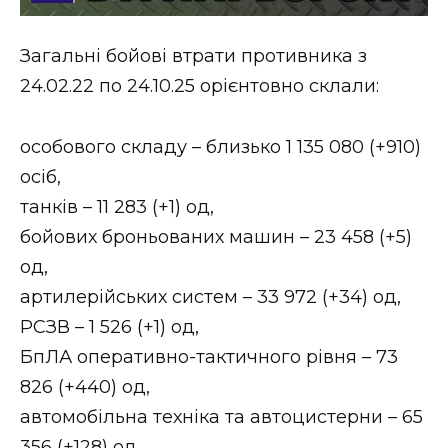
Стиль життя
Загальні бойові втрати противника з
Втрачений Ужгород
24.02.22 по 24.10.25 орієнтовно склали:
Втрачений Ужгород (відеоверсія)
особового складу – близько 1 135 080 (+910)
осіб,
танків – 11 283 (+1) од,
ЗАКАРПАТСЬКІ НОВИНИ
бойових броньованих машин – 23 458 (+5)
од,
НОВИНИ ЗАХІДНОЇ УКРАЇНИ
артилерійських систем – 33 972 (+34) од,
РСЗВ – 1 526 (+1) од,
БпЛА оперативно-тактичного рівня – 73
ФОТО
826 (+440) од,
автомобільна техніка та автоцистерни – 65
356 (+128) од.