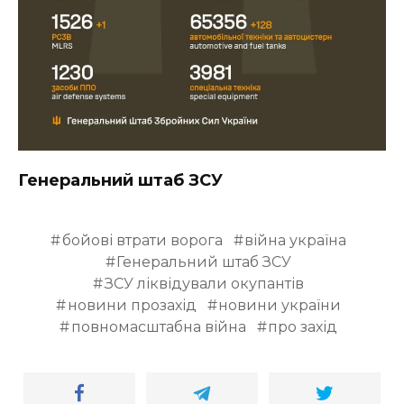
Генеральний штаб ЗСУ
бойові втрати ворога
війна україна
Генеральний штаб ЗСУ
ЗСУ ліквідували окупантів
новини прозахід
новини україни
повномасштабна війна
про захід