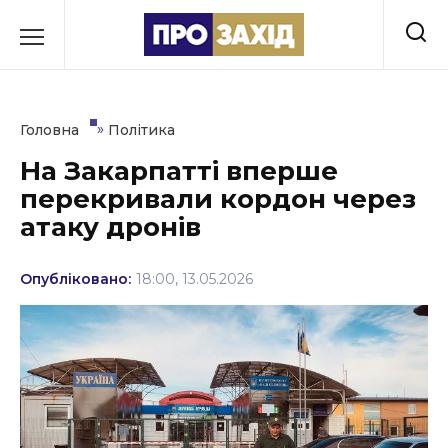
Перейти
до
РУБРИКИ
вмісту
Економіка
»
Головна
Політика
Здоров’я
На Закарпатті вперше
перекривали кордон через
Культура
атаку дронів
Освіта
Опубліковано:
18:00, 13.05.2026
Події
Політика
Соціум
Спорт