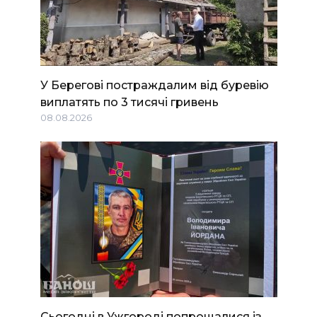
У Берегові постраждалим від буревію
виплатять по 3 тисячі гривень
08.08.2026
Сьогодні в Ужгороді попрощалися із