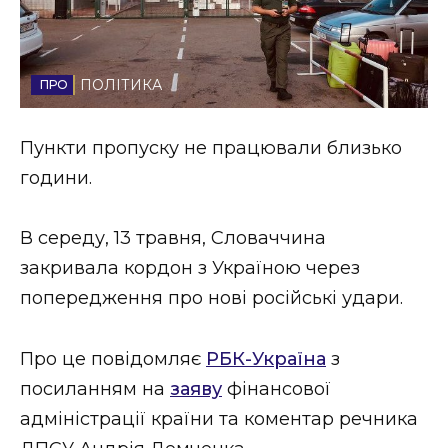
Стиль життя
Втрачений Ужгород
ПОЛІТИКА
Втрачений Ужгород (відеоверсія)
Пункти пропуску не працювали близько
години.
ЗАКАРПАТСЬКІ НОВИНИ
В середу, 13 травня, Словаччина
закривала кордон з Україною через
НОВИНИ ЗАХІДНОЇ УКРАЇНИ
попередження про нові російські удари.
Про це повідомляє
РБК-Україна
з
ФОТО
посиланням на
заяву
фінансової
адміністрації країни та коментар речника