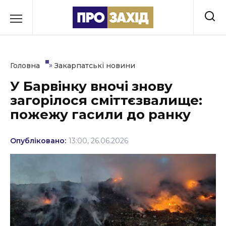
Перейти
до
РУБРИКИ
вмісту
Економіка
»
Головна
Закарпатські новини
Здоров’я
У Барвінку вночі знову
загорілося сміттєзвалище:
Культура
пожежу гасили до ранку
Освіта
Опубліковано:
13:00, 26.06.2026
Події
Політика
Соціум
Спорт