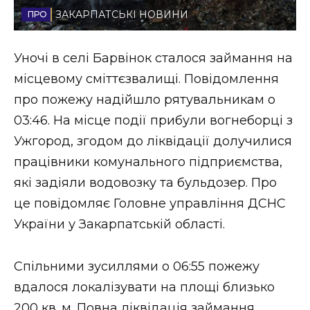
ЗАКАРПАТСЬКІ НОВИНИ
Стиль життя
Втрачений Ужгород
Уночі в селі Барвінок сталося займання на
місцевому сміттєзвалищі. Повідомлення
Втрачений Ужгород (відеоверсія)
про пожежу надійшло рятувальникам о
03:46. На місце події прибули вогнеборці з
Ужгород, згодом до ліквідації долучилися
ЗАКАРПАТСЬКІ НОВИНИ
працівники комунального підприємства,
які задіяли водовозку та бульдозер. Про
це повідомляє Головне управління ДСНС
НОВИНИ ЗАХІДНОЇ УКРАЇНИ
України у Закарпатській області.
ФОТО
Спільними зусиллями о 06:55 пожежу
вдалося локалізувати на площі близько
200 кв. м. Повна ліквідація займання