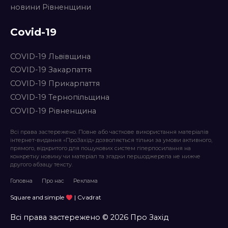
новини Рівненщини
Covid-19
COVID-19 Львівщина
COVID-19 Закарпаття
COVID-19 Прикарпаття
COVID-19 Тернопільщина
COVID-19 Рівненщина
Всі права застережено. Повне або часткове використання матеріалів
інтернет-видання «ПроЗахід» дозволяється тільки за умови активного,
прямого, відкритого для пошукових систем гіперпосилання на
конкретну новину чи матеріал та згадки першоджерела не нижче
другого абзацу тексту.
Головна
Про нас
Реклама
Square and simple
| Cvadrat
Всі права застережено © 2026 Про Захід