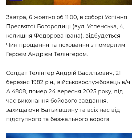
Стиль життя
Завтра, 6 жовтня об 11:00, в соборі Успіння
Втрачений Ужгород
Пресвятої Богородиці (вул. Успенська, 4,
Втрачений Ужгород (відеоверсія)
колишня Федорова Івана), відбудеться
Чин прощання та поховання з померлим
Героєм Андрієм Телінгером.
ЗАКАРПАТСЬКІ НОВИНИ
Солдат Телінгер Андрій Васильович, 21
березня 1982 р.н., військовослужбовець в/ч
НОВИНИ ЗАХІДНОЇ УКРАЇНИ
А 4808, помер 24 вересня 2025 року, під
час виконання бойового завдання,
захищаючи Батьківщину та всіх нас від
ФОТО
підступного та безжального ворога.