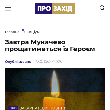
Перейти
до
РУБРИКИ
вмісту
Економіка
»
Головна
Соціум
Здоров’я
Завтра Мукачево
прощатиметься із Героєм
Культура
Освіта
Опубліковано:
17:30, 05.10.2025
Події
Політика
Соціум
Спорт
ЗАКАРПАТСЬКІ НОВИНИ