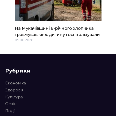
На Мукачівщині 8-річного хлопчика
травмував кінь: дитину госпіталізували
05.08.2026
Рубрики
Економіка
Здоров’я
Культура
Освіта
Події