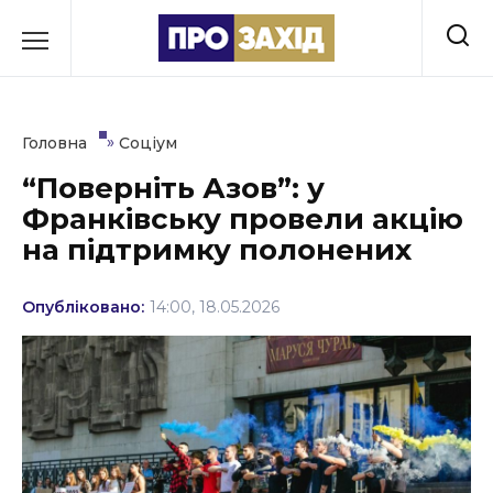
Перейти
до
РУБРИКИ
вмісту
Економіка
»
Головна
Соціум
Здоров’я
“Поверніть Азов”: у
Франківську провели акцію
Культура
на підтримку полонених
Освіта
Опубліковано:
14:00, 18.05.2026
Події
Політика
Соціум
Спорт