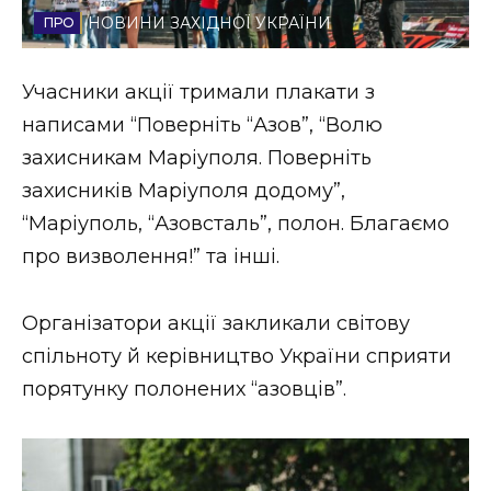
НОВИНИ ЗАХІДНОЇ УКРАЇНИ
Стиль життя
Втрачений Ужгород
Учасники акції тримали плакати з
написами “Поверніть “Азов”, “Волю
Втрачений Ужгород (відеоверсія)
захисникам Маріуполя. Поверніть
захисників Маріуполя додому”,
“Маріуполь, “Азовсталь”, полон. Благаємо
ЗАКАРПАТСЬКІ НОВИНИ
про визволення!” та інші.
Організатори акції закликали світову
НОВИНИ ЗАХІДНОЇ УКРАЇНИ
спільноту й керівництво України сприяти
порятунку полонених “азовців”.
ФОТО