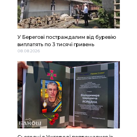
У Берегові постраждалим від буревію
виплатять по 3 тисячі гривень
08.08.2026
Сьогодні в Ужгороді попрощалися із