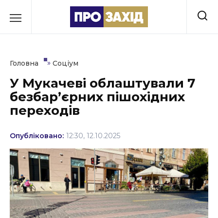
Перейти
до
РУБРИКИ
вмісту
Економіка
»
Головна
Соціум
Здоров’я
У Мукачеві облаштували 7
безбарʼєрних пішохідних
Культура
переходів
Освіта
Опубліковано:
12:30, 12.10.2025
Події
Політика
Соціум
Спорт