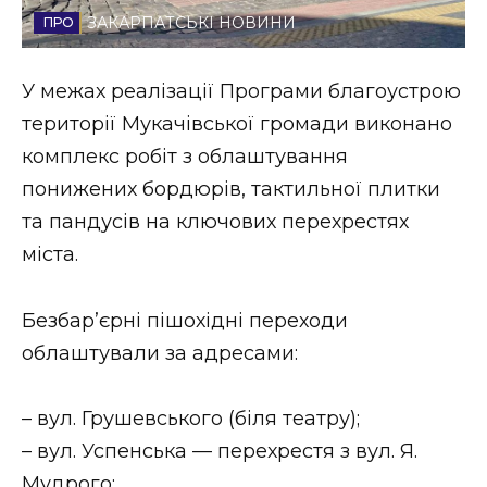
ЗАКАРПАТСЬКІ НОВИНИ
Стиль життя
Втрачений Ужгород
У межах реалізації Програми благоустрою
території Мукачівської громади виконано
Втрачений Ужгород (відеоверсія)
комплекс робіт з облаштування
понижених бордюрів, тактильної плитки
та пандусів на ключових перехрестях
ЗАКАРПАТСЬКІ НОВИНИ
міста.
Безбарʼєрні пішохідні переходи
НОВИНИ ЗАХІДНОЇ УКРАЇНИ
облаштували за адресами:
ФОТО
– вул. Грушевського (біля театру);
– вул. Успенська — перехрестя з вул. Я.
Мудрого;