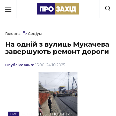
Перейти
до
РУБРИКИ
вмісту
Економіка
»
Головна
Соціум
Здоров’я
На одній з вулиць Мукачева
завершують ремонт дороги
Культура
Освіта
Опубліковано:
15:00, 24.10.2025
Події
Політика
Соціум
Спорт
ЗАКАРПАТСЬКІ НОВИНИ