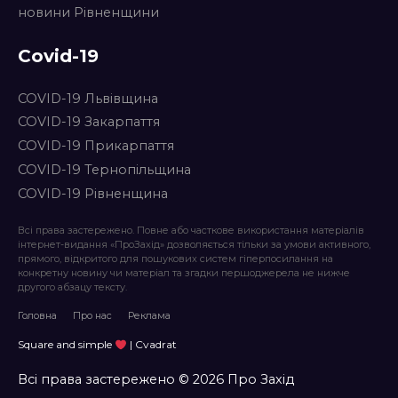
новини Рівненщини
Covid-19
COVID-19 Львівщина
COVID-19 Закарпаття
COVID-19 Прикарпаття
COVID-19 Тернопільщина
COVID-19 Рівненщина
Всі права застережено. Повне або часткове використання матеріалів
інтернет-видання «ПроЗахід» дозволяється тільки за умови активного,
прямого, відкритого для пошукових систем гіперпосилання на
конкретну новину чи матеріал та згадки першоджерела не нижче
другого абзацу тексту.
Головна
Про нас
Реклама
Square and simple
| Cvadrat
Всі права застережено © 2026 Про Захід