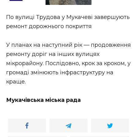
Стиль життя
По вулиці Трудова у Мукачеві завершують
Втрачений Ужгород
ремонт дорожнього покриття
Втрачений Ужгород (відеоверсія)
У планах на наступний рік — продовження
ремонту доріг на інших вулицях
мікрорайону. Послідовно, крок за кроком, у
ЗАКАРПАТСЬКІ НОВИНИ
громаді змінюють інфраструктуру на
краще.
НОВИНИ ЗАХІДНОЇ УКРАЇНИ
Мукачівська міська рада
ФОТО