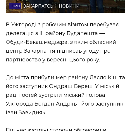
ЗАКАРПАТСЬКІ НОВИНИ
Стиль життя
Втрачений Ужгород
В Ужгороді з робочим візитом перебуває
делегація з ІІІ району Будапешта —
Втрачений Ужгород (відеоверсія)
Обуди-Бекашмедьєра, з яким обласний
центр Закарпаття підписав угоду про
партнерство у вересні цього року.
ЗАКАРПАТСЬКІ НОВИНИ
До міста прибули мер району Ласло Кіш та
його заступник Ондраш Береш. У міській
НОВИНИ ЗАХІДНОЇ УКРАЇНИ
раді гостей зустріли міський голова
Ужгорода Богдан Андріїв і його заступник
ФОТО
Іван Завидняк.
Під час зустрічі сторони обговорили