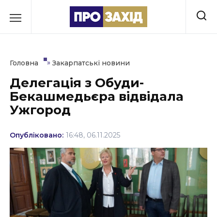
Перейти
до
РУБРИКИ
вмісту
Економіка
»
Головна
Закарпатські новини
Здоров’я
Делегація з Обуди-
Бекашмедьєра відвідала
Культура
Ужгород
Освіта
Опубліковано:
16:48, 06.11.2025
Події
Політика
Соціум
Спорт