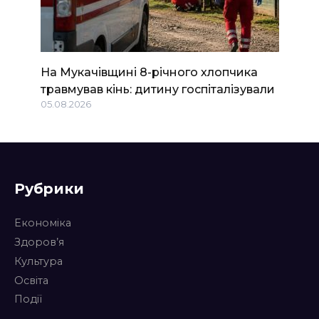
На Мукачівщині 8-річного хлопчика
травмував кінь: дитину госпіталізували
05.08.2026
Рубрики
Економіка
Здоров’я
Культура
Освіта
Події