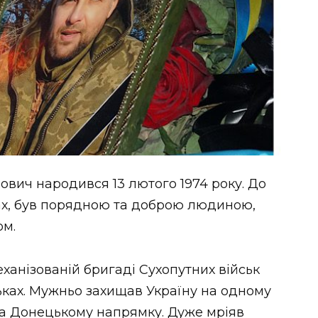
вич народився 13 лютого 1974 року. До
ах, був порядною та доброю людиною,
ом.
ханізованій бригаді Сухопутних військ
ськах. Мужньо захищав Україну на одному
на Донецькому напрямку. Дуже мріяв