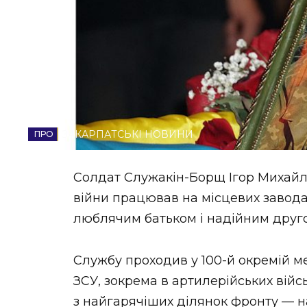
НОВИНИ ЗАХІДНОЇ УКРАЇНИ
ФОТО
ЗАКАРПАТСЬКІ НОВИНИ
ВІДЕО
Солдат Служакін-Борщ Ігор Михайло
війни працював на місцевих завод
люблячим батьком і надійним друг
Службу проходив у 100-й окремій ме
ЗСУ, зокрема в артилерійських вій
з найгарячіших ділянок фронту — 