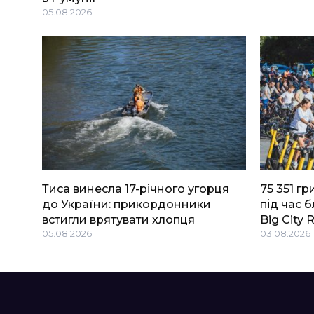
05.08.2026
Тиса винесла 17-річного угорця
75 351 г
до України: прикордонники
під час 
встигли врятувати хлопця
Big Сity 
05.08.2026
03.08.2026