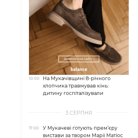
На Мукачівщині 8-річного
10:00
хлопчика травмував кінь:
дитину госпіталізували
3 СЕРПНЯ
У Мукачеві готують прем’єру
17:00
вистави за твором Марії Матіос