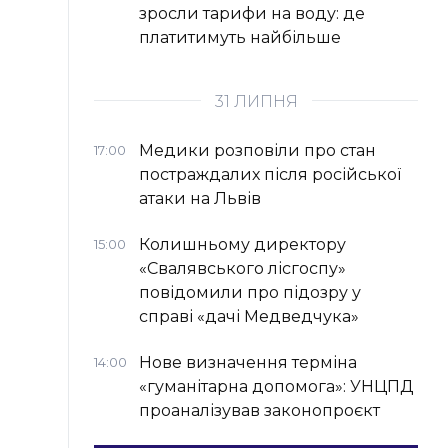
зросли тарифи на воду: де
платитимуть найбільше
31 ЛИПНЯ
Медики розповіли про стан
17:00
постраждалих після російської
атаки на Львів
Колишньому директору
15:00
«Свалявського лісгоспу»
повідомили про підозру у
справі «дачі Медведчука»
Нове визначення терміна
14:00
«гуманітарна допомога»: УНЦПД
проаналізував законопроєкт