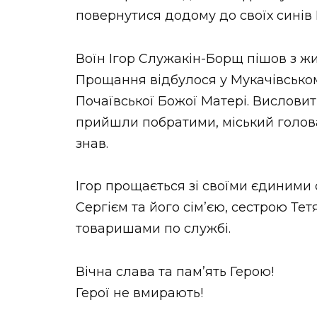
повернутися додому до своїх синів 
Воїн Ігор Служакін-Борщ пішов з жит
Прощання відбулося у Мукачівськом
Почаївської Божої Матері. Висловит
прийшли побратими, міський голова, 
знав.
Ігор прощається зі своїми єдиними
Сергієм та його сім’єю, сестрою Те
товаришами по службі.
Вічна слава та пам’ять Герою!
Герої не вмирають!