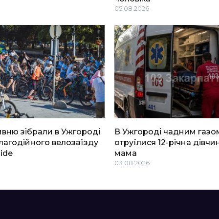
05.08.2026
ривню зібрали в Ужгороді
В Ужгороді чадним газо
благодійного велозаїзду
отруїлися 12-річна дівчин
Ride
мама
03.08.2026