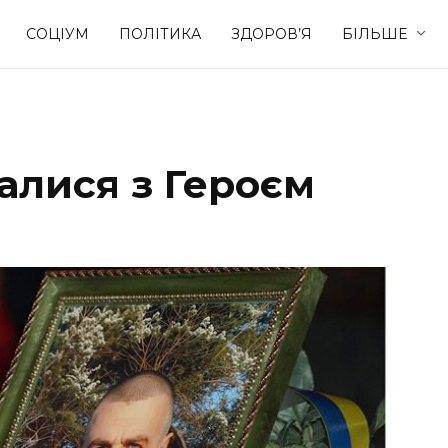
СОЦІУМ
ПОЛІТИКА
ЗДОРОВ’Я
БІЛЬШЕ
Культура
Освіта
алися з Героєм
Спорт
Стиль житт