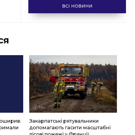
ВСІ НОВИНИ
ся
боширив:
Закарпатські рятувальники
тримали
допомагають гасити масштабні
лісові пожежі у Франції