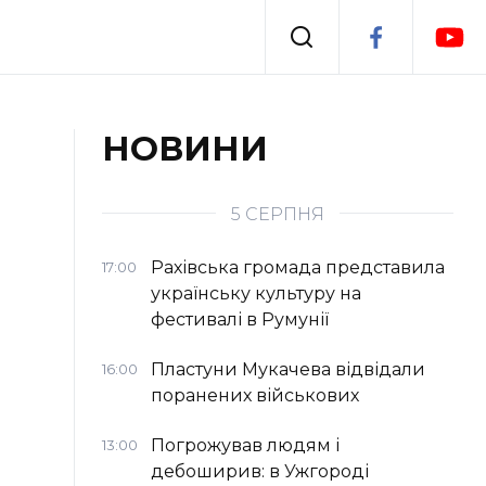
Події
НОВИНИ
я
Втрачений Ужгород
5 СЕРПНЯ
Рахівська громада представила
17:00
українську культуру на
фестивалі в Румунії
Пластуни Мукачева відвідали
16:00
поранених військових
Погрожував людям і
13:00
дебоширив: в Ужгороді