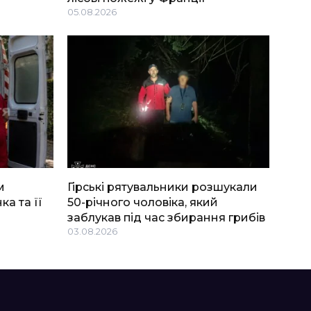
05.08.2026
м
Гірські рятувальники розшукали
ка та її
50-річного чоловіка, який
заблукав під час збирання грибів
03.08.2026