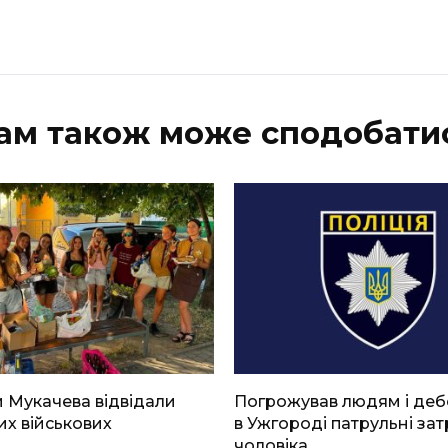
ам також може сподобати
 Мукачева відвідали
Погрожував людям і де
х військових
в Ужгороді патрульні за
чоловіка