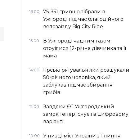
75 351 гривню зібрали в
16:00
Ужгороді під час благодійного
велозаїзду Big Сity Ride
В Ужгороді чадним газом
15:00
отруїлися 12-річна дівчинка та її
мама
Гірські рятувальники розшукали
14:00
50-річного чоловіка, який
заблукав під час збирання
грибів
Завдяки ЄС Ужгородський
12:00
замок тепер існує і в цифровому
варіанті
У низці міст України з 1 липня
10:00