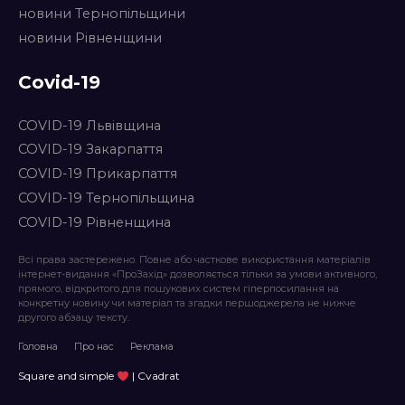
новини Тернопільщини
новини Рівненщини
Covid-19
COVID-19 Львівщина
COVID-19 Закарпаття
COVID-19 Прикарпаття
COVID-19 Тернопільщина
COVID-19 Рівненщина
Всі права застережено. Повне або часткове використання матеріалів
інтернет-видання «ПроЗахід» дозволяється тільки за умови активного,
прямого, відкритого для пошукових систем гіперпосилання на
конкретну новину чи матеріал та згадки першоджерела не нижче
другого абзацу тексту.
Головна
Про нас
Реклама
Square and simple
| Cvadrat