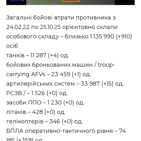
Стиль життя
Загальні бойові втрати противника з
Втрачений Ужгород
24.02.22 по 25.10.25 орієнтовно склали
Втрачений Ужгород (відеоверсія)
особового складу – близько 1 135 990 (+910)
осіб
танків – 11 287 (+4) од.
бойових броньованих машин / troop-
ЗАКАРПАТСЬКІ НОВИНИ
carrying AFVs – 23 459 (+1) од.
артилерійських систем – 33 987 (+15) од.
НОВИНИ ЗАХІДНОЇ УКРАЇНИ
РСЗВ / – 1 526 (+0) од.
засоби ППО – 1 230 (+0) од.
літаків – 428 (+0) од.
ФОТО
гелікоптерів – 346 (+0) од.
БПЛА оперативно-тактичного рівня – 74
185 (+359) од.