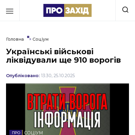
Перейти
до
РУБРИКИ
вмісту
Економіка
»
Головна
Соціум
Здоров’я
Українські військові
ліквідували ще 910 ворогів
Культура
Освіта
Опубліковано:
13:30, 25.10.2025
Події
Політика
Соціум
Спорт
СОЦІУМ