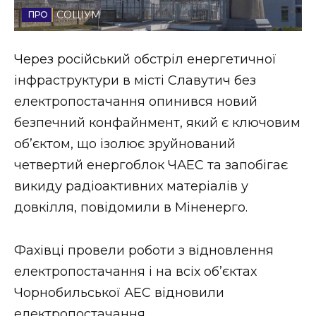
СОЦІУМ
Стиль життя
Втрачений Ужгород
Через російський обстріл енергетичної
інфраструктури в місті Славутич без
Втрачений Ужгород (відеоверсія)
електропостачання опинився новий
безпечний конфайнмент, який є ключовим
об’єктом, що ізолює зруйнований
ЗАКАРПАТСЬКІ НОВИНИ
четвертий енергоблок ЧАЕС та запобігає
викиду радіоактивних матеріалів у
довкілля, повідомили в Міненерго.
НОВИНИ ЗАХІДНОЇ УКРАЇНИ
Фахівці провели роботи з відновлення
ФОТО
електропостачання і на всіх об’єктах
Чорнобильської АЕС відновили
електропостачання.