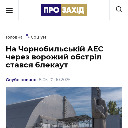
Перейти
до
РУБРИКИ
вмісту
Економіка
»
Головна
Соціум
Здоров’я
На Чорнобильській АЕС
через ворожий обстріл
Культура
стався блекаут
Освіта
Опубліковано:
8:05, 02.10.2025
Події
Політика
Соціум
Спорт