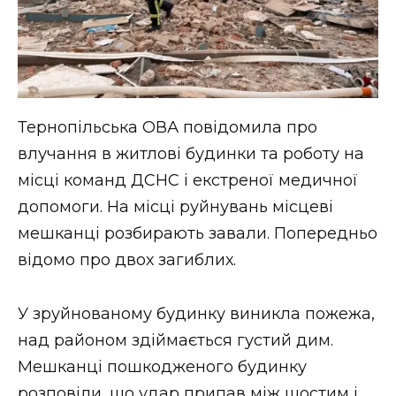
Тернопільська ОВА повідомила про
влучання в житлові будинки та роботу на
місці команд ДСНС і екстреної медичної
допомоги. На місці руйнувань місцеві
мешканці розбирають завали. Попередньо
відомо про двох загиблих.
У зруйнованому будинку виникла пожежа,
над районом здіймається густий дим.
Мешканці пошкодженого будинку
розповіли, що удар припав між шостим і