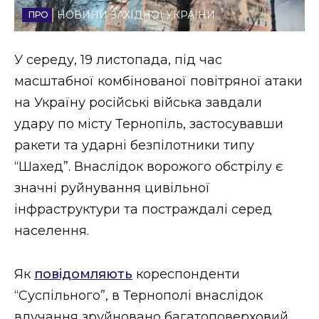
НОВИНИ ЗАХІДНОЇ УКРАЇНИ
Стиль життя
Втрачений Ужгород
У середу, 19 листопада, під час
масштабної комбінованої повітряної атаки
Втрачений Ужгород (відеоверсія)
на Україну російські війська завдали
удару по місту Тернопіль, застосувавши
ракети та ударні безпілотники типу
ЗАКАРПАТСЬКІ НОВИНИ
“Шахед”. Внаслідок ворожого обстрілу є
значні руйнування цивільної
інфраструктури та постраждалі серед
НОВИНИ ЗАХІДНОЇ УКРАЇНИ
населення.
ФОТО
Як
повідомляють
кореспонденти
“Суспільного”, в Тернополі внаслідок
влучання зруйновано багатоповерховий