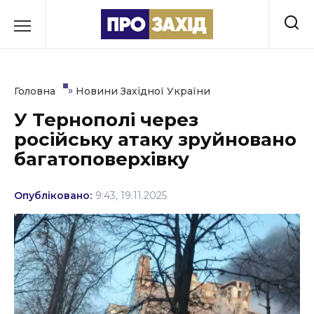
Перейти
до
РУБРИКИ
вмісту
Економіка
»
Головна
Новини Західної України
Здоров’я
У Тернополі через
російську атаку зруйновано
Культура
багатоповерхівку
Освіта
Опубліковано:
9:43, 19.11.2025
Події
Політика
Соціум
Спорт