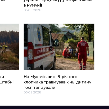
в Румунії
05.08.2026
ки
На Мукачівщині 8-річного
штабні
хлопчика травмував кінь: дитину
госпіталізували
05.08.2026