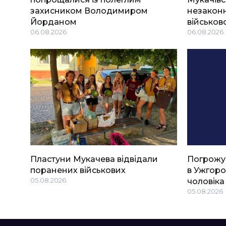
захисником Володимиром
незаконн
Йорданом
військов
06.08.2026
06.08.2026
Пластуни Мукачева відвідали
Погрожу
поранених військових
в Ужгоро
05.08.2026
чоловіка
05.08.2026