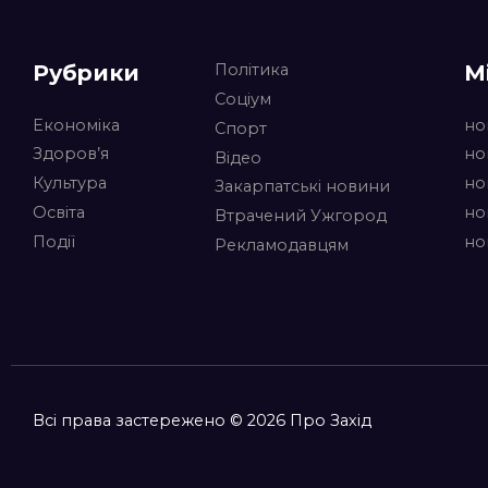
Рубрики
М
Політика
Соціум
Економіка
но
Спорт
Здоров’я
но
Відео
Культура
но
Закарпатські новини
Освіта
но
Втрачений Ужгород
Події
но
Рекламодавцям
Всі права застережено © 2026 Про Захід