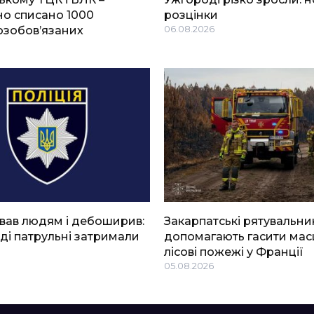
о списано 1000
розцінки
озобов’язаних
06.08.2026
вав людям і дебоширив:
Закарпатські рятувальни
ді патрульні затримали
допомагають гасити мас
лісові пожежі у Франції
05.08.2026