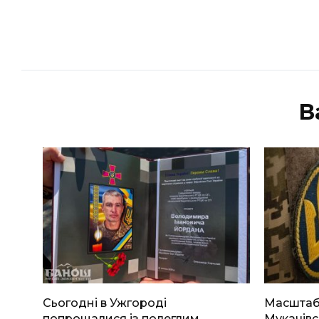
В
Сьогодні в Ужгороді
Масштабн
попрощалися із полеглим
Мукачівс