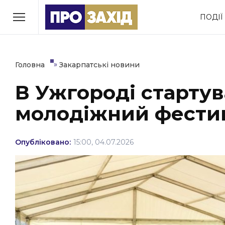
Перейти
ПОДІЇ
до
РУБРИКИ
вмісту
Економіка
Здоров’я
»
Головна
Закарпатські новини
В Ужгороді старту
Політика
Соціум
молодіжний фести
Втрачений Ужгород
(відеоверсія)
Опубліковано:
15:00, 04.07.2026
ЗАКАРПАТСЬКІ НОВИНИ