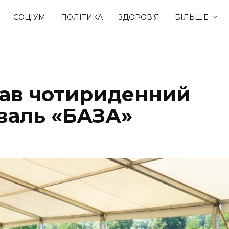
СОЦІУМ
ПОЛІТИКА
ЗДОРОВ’Я
БІЛЬШЕ
Культура
Освіта
вав чотириденний
Спорт
Стиль житт
валь «БАЗА»