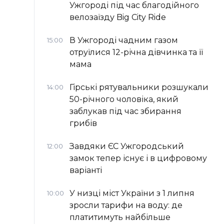
Ужгороді під час благодійного
велозаїзду Big Сity Ride
В Ужгороді чадним газом
15:00
отруїлися 12-річна дівчинка та її
мама
Гірські рятувальники розшукали
14:00
50-річного чоловіка, який
заблукав під час збирання
грибів
Завдяки ЄС Ужгородський
12:00
замок тепер існує і в цифровому
варіанті
У низці міст України з 1 липня
10:00
зросли тарифи на воду: де
платитимуть найбільше