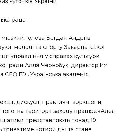
них куточків України.
ька рада.
 міський голова Богдан Андріїв,
уки, молоді та спорту Закарпатської
ця управління у справах культури,
ької ради Алла Чернобук, директор КУ
та CEO ГО «Українська академія
ції, дискусії, практичні воркшопи,
м того, на території заходу працює «Алея
ніціативи представляють понад 19
ь триватиме чотири дні та стане