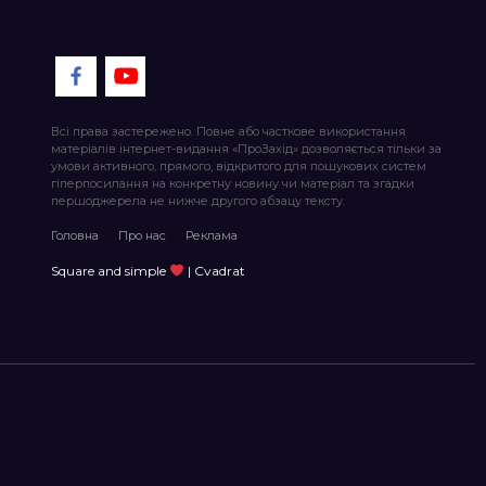
Всі права застережено. Повне або часткове використання
матеріалів інтернет-видання «ПроЗахід» дозволяється тільки за
умови активного, прямого, відкритого для пошукових систем
гіперпосилання на конкретну новину чи матеріал та згадки
першоджерела не нижче другого абзацу тексту.
Головна
Про нас
Реклама
Square and simple
| Cvadrat