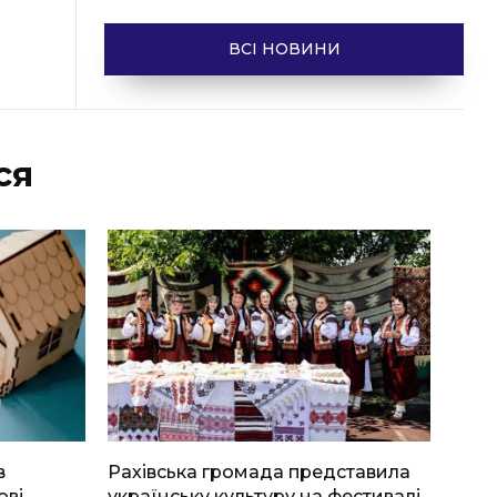
ВСІ НОВИНИ
ся
в
Рахівська громада представила
ові
українську культуру на фестивалі