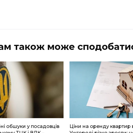
ам також може сподобати
і обшуки у посадовців
Ціни на оренду квартир 
ькому ТЦК і ВЛК –
Ужгороді різко зросли: н