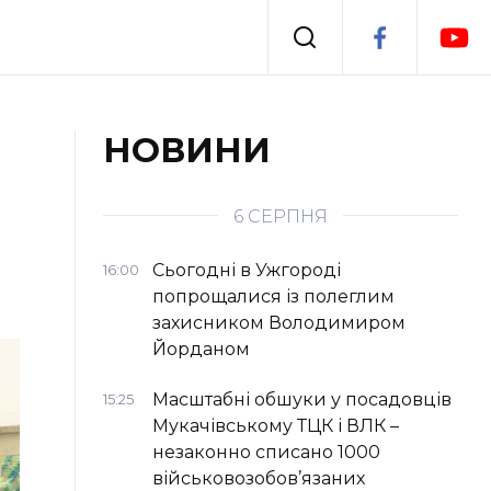
Події
НОВИНИ
я
Втрачений Ужгород
6 СЕРПНЯ
Сьогодні в Ужгороді
16:00
попрощалися із полеглим
захисником Володимиром
Йорданом
Масштабні обшуки у посадовців
15:25
Мукачівському ТЦК і ВЛК –
незаконно списано 1000
військовозобов’язаних