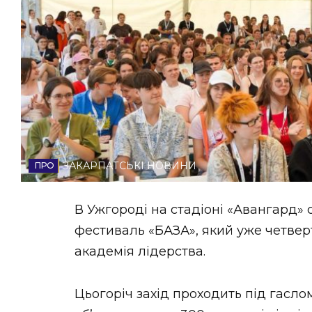
НОВИНИ ЗАХІДНОЇ УКРАЇНИ
ФОТО
ВІДЕО
ЗАКАРПАТСЬКІ НОВИНИ
В Ужгороді на стадіоні «Авангард» 
фестиваль «БАЗА», який уже четверт
академія лідерства.
Цьогоріч захід проходить під гаслом 