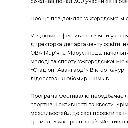
об’єднав понад 300 учасників із різ
Про це повідомляє Ужгородська міс
У відкритті фестивалю взяли участь
директорка департаменту освіти, на
ОВА Мар’яна Марусинець, начальни
молоді та спорту Ужгородської міс
«Стадіон “Авангард”» Віктор Качур 
лідерства» Любомир Шимків.
Програма фестивалю передбачає лек
спортивні активності та квести. Крі
можливостей», де свої проєкти та і
громадських організацій. Фестивал