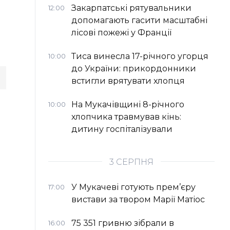
Закарпатські рятувальники
12:00
допомагають гасити масштабні
лісові пожежі у Франції
Тиса винесла 17-річного угорця
10:00
до України: прикордонники
встигли врятувати хлопця
На Мукачівщині 8-річного
10:00
хлопчика травмував кінь:
дитину госпіталізували
3 СЕРПНЯ
У Мукачеві готують прем’єру
17:00
вистави за твором Марії Матіос
75 351 гривню зібрали в
16:00