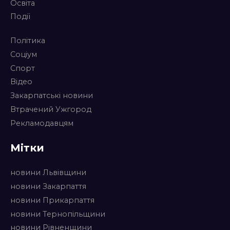
Освіта
Події
Політика
Соціум
Спорт
Відео
Закарпатські новини
Втрачений Ужгород
Рекламодавцям
Мітки
новини Львівщини
новини Закарпаття
новини Прикарпаття
новини Тернопільщини
новини Рівненщини