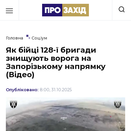
Перейти
до
РУБРИКИ
вмісту
Економіка
»
Головна
Соціум
Здоров’я
Як бійці 128-ї бригади
знищують ворога на
Культура
Запорізькому напрямку
Освіта
(Відео)
Події
Опубліковано:
8:00, 31.10.2025
Політика
Соціум
Спорт