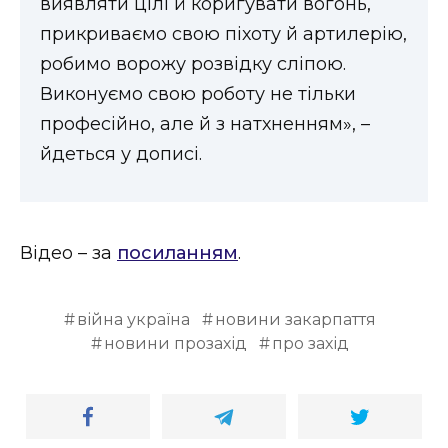
виявляти цілі й коригувати вогонь,
ВІДЕО
прикриваємо свою піхоту й артилерію,
робимо ворожу розвідку сліпою.
Виконуємо свою роботу не тільки
професійно, але й з натхненням», –
йдеться у дописі.
Відео – за
посиланням
.
війна україна
новини закарпаття
новини прозахід
про захід