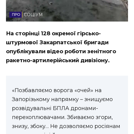
Стиль життя
СОЦІУМ
Втрачений Ужгород
На сторінці 128 окремої гірсько-
Втрачений Ужгород (відеоверсія)
штурмової Закарпатської бригади
опублікували відео роботи зенітного
ракетно-артилерійський дивізіону.
ЗАКАРПАТСЬКІ НОВИНИ
НОВИНИ ЗАХІДНОЇ УКРАЇНИ
«Позбавляємо ворога «очей» на
Запорізькому напрямку – знищуємо
розвідувальні БПЛА дронами-
ФОТО
перехоплювачами. Збиваємо згори,
знизу, збоку… Не дозволяємо росіянам