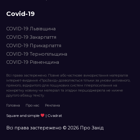
Covid-19
COVID-19 Львівщина
COVID-19 Закарпаття
COVID-19 Прикарпаття
COVID-19 Тернопільщина
COVID-19 Рівненщина
Всі права застережено. Повне або часткове використання матеріалів
інтернет-видання «ПроЗахід» дозволяється тільки за умови активного,
прямого, відкритого для пошукових систем гіперпосилання на
конкретну новину чи матеріал та згадки першоджерела не нижче
другого абзацу тексту.
Головна
Про нас
Реклама
Square and simple
| Cvadrat
Всі права застережено © 2026 Про Захід