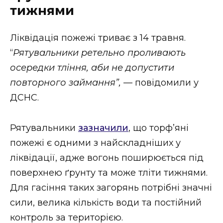
ВІДЕО
тижнями
Ліквідація пожежі триває з 14 травня.
“
Рятувальники ретельно проливають
осередки тління, аби не допустити
повторного займання”, —
повідомили у
ДСНС.
Рятувальники
зазначили
, що торф’яні
пожежі є одними з найскладніших у
ліквідації, адже вогонь поширюється під
поверхнею ґрунту та може тліти тижнями.
Для гасіння таких загорянь потрібні значні
сили, велика кількість води та постійний
контроль за територією.