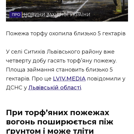
Стиль життя
НОВИНИ ЗАХІДНОЇ УКРАЇНИ
Втрачений Ужгород
Пожежа торфу охопила близько 5 гектарів
Втрачений Ужгород (відеоверсія)
У селі Ситихів Львівського району вже
четверту добу гасять торф’яну пожежу.
ЗАКАРПАТСЬКІ НОВИНИ
Площа займання становить близько 5
гектарів. Про це
LVIV.MEDIA
повідомили у
ДСНС у
Львівській області
.
НОВИНИ ЗАХІДНОЇ УКРАЇНИ
При торф’яних пожежах
ФОТО
вогонь поширюється піж
ґрунтом і може тліти