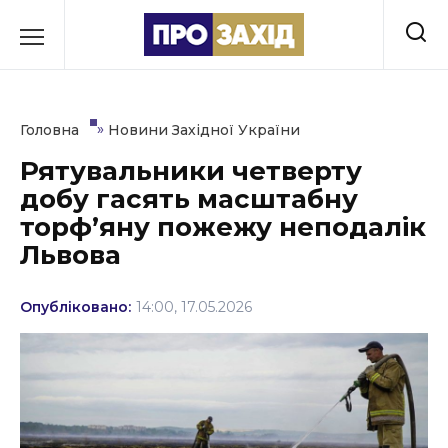
Перейти
до
РУБРИКИ
вмісту
Економіка
»
Головна
Новини Західної України
Здоров’я
Рятувальники четверту
добу гасять масштабну
Культура
торф’яну пожежу неподалік
Освіта
Львова
Події
Опубліковано:
14:00, 17.05.2026
Політика
Соціум
Спорт