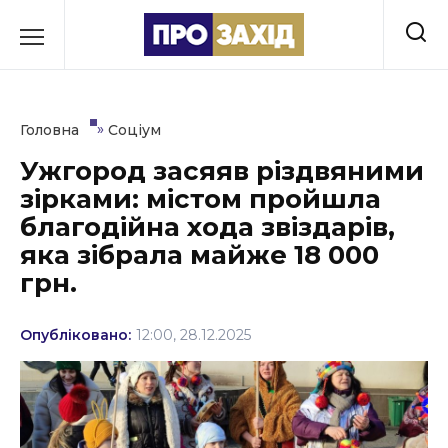
Перейти
до
РУБРИКИ
вмісту
Економіка
»
Головна
Соціум
Здоров’я
Ужгород засяяв різдвяними
зірками: містом пройшла
Культура
благодійна хода звіздарів,
Освіта
яка зібрала майже 18 000
грн.
Події
Політика
Опубліковано:
12:00, 28.12.2025
Соціум
Спорт