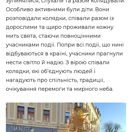
зупинялися, слухали та разом колядували.
Особливо активними були діти. Вони
розповідали колядки, співали разом із
дорослими та щиро проживали кожну
мить свята, стаючи повноцінними
учасниками події. Попри всі події, що нині
відбуваються в країні, учасники прагнули
нести світло й надію. З вірою співали
колядки, які об’єднують людей і
нагадують про спільність, традиції,
очікування перемоги та мирного неба.