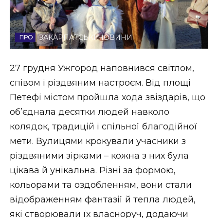
Стиль життя
Втрачений Ужгород
ЗАКАРПАТСЬКІ НОВИНИ
Втрачений Ужгород (відеоверсія)
27 грудня Ужгород наповнився світлом,
співом і різдвяним настроєм. Від площі
Петефі містом пройшла хода звіздарів, що
ЗАКАРПАТСЬКІ НОВИНИ
об’єднала десятки людей навколо
колядок, традицій і спільної благодійної
мети. Вулицями крокували учасники з
НОВИНИ ЗАХІДНОЇ УКРАЇНИ
різдвяними зірками – кожна з них була
цікава й унікальна. Різні за формою,
ФОТО
кольорами та оздобленням, вони стали
відображенням фантазії й тепла людей,
які створювали їх власноруч, додаючи