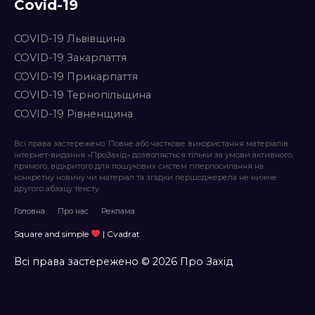
Covid-19
COVID-19 Львівщина
COVID-19 Закарпаття
COVID-19 Прикарпаття
COVID-19 Тернопільщина
COVID-19 Рівненщина
Всі права застережено. Повне або часткове використання матеріалів
інтернет-видання «ПроЗахід» дозволяється тільки за умови активного,
прямого, відкритого для пошукових систем гіперпосилання на
конкретну новину чи матеріал та згадки першоджерела не нижче
другого абзацу тексту.
Головна
Про нас
Реклама
Square and simple
| Cvadrat
Всі права застережено © 2026 Про Захід