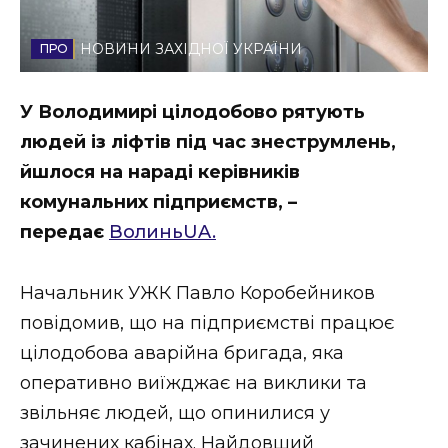
Стиль життя
НОВИНИ ЗАХІДНОЇ УКРАЇНИ
Втрачений Ужгород
У Володимирі цілодобово рятують
Втрачений Ужгород (відеоверсія)
людей із ліфтів під час знеструмлень,
йшлося на нараді керівників
комунальних підприємств, –
ЗАКАРПАТСЬКІ НОВИНИ
передає
ВолиньUA.
Начальник УЖК Павло Коробейников
НОВИНИ ЗАХІДНОЇ УКРАЇНИ
повідомив, що на підприємстві працює
цілодобова аварійна бригада, яка
ФОТО
оперативно виїжджає на виклики та
звільняє людей, що опинилися у
зачинених кабінах. Найдовший