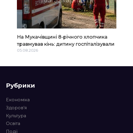
На Мукачівщині 8-річного хлопчика
травмував кінь: дитину госпіталізували
05.08.2026
Рубрики
Економіка
Здоров’я
Культура
Освіта
Події