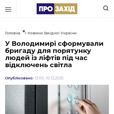
Перейти
до
РУБРИКИ
вмісту
Економіка
»
Головна
Новини Західної України
Здоров’я
У Володимирі сформували
бригаду для порятунку
Культура
людей із ліфтів під час
Освіта
відключень світла
Події
Опубліковано:
13:00, 10.12.2025
Політика
Соціум
Спорт