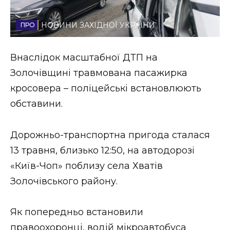
Стиль життя
НОВИНИ ЗАХІДНОЇ УКРАЇНИ
Втрачений Ужгород
Внаслідок масштабної ДТП на
Втрачений Ужгород (відеоверсія)
Золочівщині травмована пасажирка
кросовера – поліцейські встановлюють
обставини.
ЗАКАРПАТСЬКІ НОВИНИ
Дорожньо-транспортна пригода сталася
13 травня, близько 12:50, на автодорозі
НОВИНИ ЗАХІДНОЇ УКРАЇНИ
«Київ-Чоп» поблизу села Хватів
Золочівського району.
ФОТО
Як попередньо встановили
правоохоронці, водій мікроавтобуса