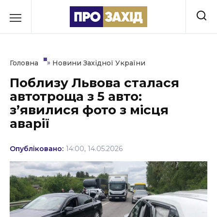
Перейти
до
РУБРИКИ
вмісту
Економіка
»
Головна
Новини Західної України
Здоров’я
Поблизу Львова сталася
автотроща з 5 авто:
Культура
з’явилися фото з місця
Освіта
аварії
Події
Опубліковано:
14:00, 14.05.2026
Політика
Соціум
Спорт