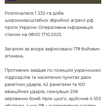
Стиль життя
Розпочалася 1 332-га доба
Втрачений Ужгород
широкомасштабної збройної агресії рф
Втрачений Ужгород (відеоверсія)
проти України. Оперативна інформація
станом на 08:00 17.10.2025.
Загалом за вчора зафіксовано 178 бойових
ЗАКАРПАТСЬКІ НОВИНИ
зіткнень.
НОВИНИ ЗАХІДНОЇ УКРАЇНИ
Противник завдав по позиціях українських
підрозділів та населених пунктах двох
ракетних ударів, 42 ракетами та 100
ФОТО
авіаційних ударів, скинувши 206
керованих бомб. Крім цього, здійснив 4 553
обстріли, з них 118 – із реактивних систем