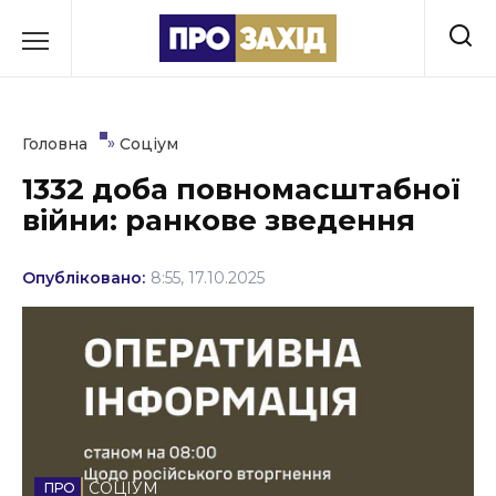
Перейти
до
РУБРИКИ
вмісту
Економіка
»
Головна
Соціум
Здоров’я
1332 доба повномасштабної
війни: ранкове зведення
Культура
Освіта
Опубліковано:
8:55, 17.10.2025
Події
Політика
Соціум
Спорт
СОЦІУМ