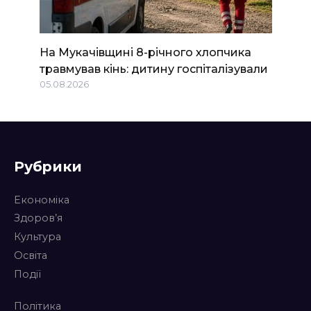
На Мукачівщині 8-річного хлопчика
травмував кінь: дитину госпіталізували
05.08.2026
Рубрики
Економіка
Здоров’я
Культура
Освіта
Події
Політика