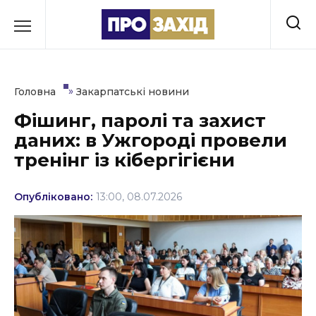
Перейти
до
РУБРИКИ
вмісту
Економіка
»
Головна
Закарпатські новини
Здоров’я
Фішинг, паролі та захист
даних: в Ужгороді провели
Культура
тренінг із кібергігієни
Освіта
Опубліковано:
13:00, 08.07.2026
Події
Політика
Соціум
Спорт