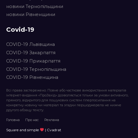
новини Тернопільщини
новини Рівненщини
Covid-19
COVID-19 Львівщина
COVID-19 Закарпаття
COVID-19 Прикарпаття
COVID-19 Тернопільщина
COVID-19 Рівненщина
Всі права застережено. Повне або часткове використання матеріалів
інтернет-видання «ПроЗахід» дозволяється тільки за умови активного,
прямого, відкритого для пошукових систем гіперпосилання на
конкретну новину чи матеріал та згадки першоджерела не нижче
другого абзацу тексту.
Головна
Про нас
Реклама
Square and simple
| Cvadrat