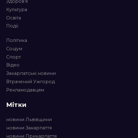
Здоров’я
Культура
Освіта
Події
Політика
Соціум
Спорт
Відео
Закарпатські новини
Втрачений Ужгород
Рекламодавцям
Мітки
новини Львівщини
новини Закарпаття
новини Прикарпаття