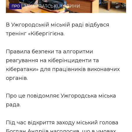
ЗАКАРПАТСЬКІ НОВИНИ
Стиль життя
Втрачений Ужгород
В Ужгородській міській раді відбувся
тренінг «Кібергігієна.
Втрачений Ужгород (відеоверсія)
Правила безпеки та алгоритми
реагування на кіберінциденти та
ЗАКАРПАТСЬКІ НОВИНИ
кібератаки» для працівників виконавчих
органів.
НОВИНИ ЗАХІДНОЇ УКРАЇНИ
Про це повідомляє Ужгородська міська
рада.
ФОТО
Під час відкриття заходу міський голова
Богдан Андріїв наголосив, що в умовах