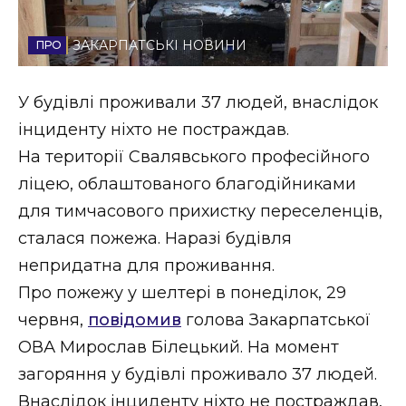
Стиль життя
ЗАКАРПАТСЬКІ НОВИНИ
Втрачений Ужгород
У будівлі проживали 37 людей, внаслідок
Втрачений Ужгород (відеоверсія)
інциденту ніхто не постраждав.
На території Свалявського професійного
ліцею, облаштованого благодійниками
ЗАКАРПАТСЬКІ НОВИНИ
для тимчасового прихистку переселенців,
сталася пожежа. Наразі будівля
непридатна для проживання.
НОВИНИ ЗАХІДНОЇ УКРАЇНИ
Про пожежу у шелтері в понеділок, 29
червня,
повідомив
голова Закарпатської
ФОТО
ОВА Мирослав Білецький. На момент
загоряння у будівлі проживало 37 людей.
Внаслідок інциденту ніхто не постраждав,