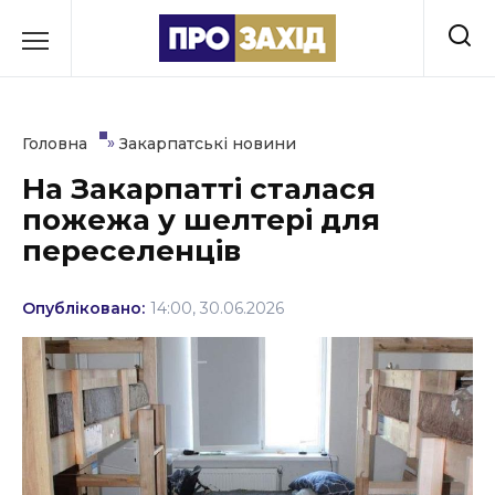
Перейти
до
РУБРИКИ
вмісту
Економіка
»
Головна
Закарпатські новини
Здоров’я
На Закарпатті сталася
пожежа у шелтері для
Культура
переселенців
Освіта
Опубліковано:
14:00, 30.06.2026
Події
Політика
Соціум
Спорт