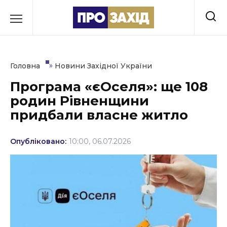
Перейти
до
РУБРИКИ
вмісту
Економіка
»
Головна
Новини Західної України
Здоров’я
Програма «єОселя»: ще 108
родин Рівненщини
Культура
придбали власне житло
Освіта
Опубліковано:
10:00, 06.07.2026
Події
Політика
Соціум
Спорт