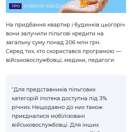
НОВИНИ ЗАХІДНОЇ УКРАЇНИ
Стиль життя
Втрачений Ужгород
На придбання квартир і будинків цьогоріч
вони залучили пільгові кредити на
Втрачений Ужгород (відеоверсія)
загальну суму понад 206 млн грн.
Серед тих, хто скористався програмою —
військовослужбовці, медики, педагоги.
ЗАКАРПАТСЬКІ НОВИНИ
НОВИНИ ЗАХІДНОЇ УКРАЇНИ
“Для представників пільгових
категорій іпотека доступна під 3%
річних. Нещодавно до них також
ФОТО
приєдналися мобілізовані
військовослужбовці. Для інших