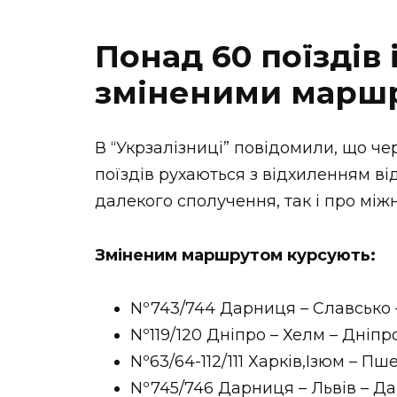
Понад 60 поїздів 
зміненими марш
В “Укрзалізниці” повідомили, що че
поїздів рухаються з відхиленням від
далекого сполучення, так і про між
Зміненим маршрутом курсують:
Nº743/744 Дарниця – Славсько
Nº119/120 Дніпро – Хелм – Дніпр
Nº63/64-112/111 Харків,Ізюм – Пш
Nº745/746 Дарниця – Львів – Д