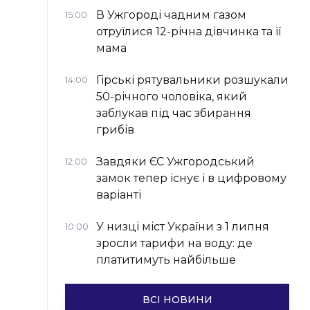
В Ужгороді чадним газом
15:00
отруїлися 12-річна дівчинка та її
мама
Гірські рятувальники розшукали
14:00
50-річного чоловіка, який
заблукав під час збирання
грибів
Завдяки ЄС Ужгородський
12:00
замок тепер існує і в цифровому
варіанті
У низці міст України з 1 липня
10:00
зросли тарифи на воду: де
платитимуть найбільше
ВСІ НОВИНИ