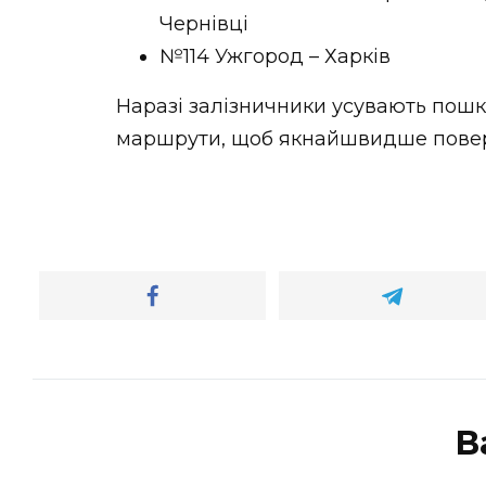
Чернівці
№114 Ужгород – Харків
Наразі залізничники усувають пош
маршрути, щоб якнайшвидше поверн
В