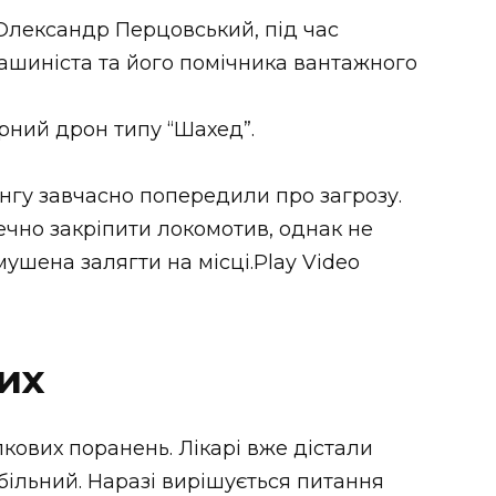
Олександр Перцовський, під час
ашиніста та його помічника вантажного
рний дрон типу “Шахед”.
ингу завчасно попередили про загрозу.
чно закріпити локомотив, однак не
ушена залягти на місці.Play Video
их
кових поранень. Лікарі вже дістали
абільний. Наразі вирішується питання