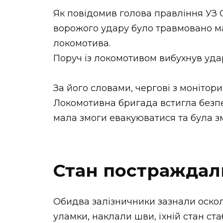
Як повідомив голова правління УЗ 
ворожого удару було травмовано м
локомотива.
Поруч із локомотивом вибухнув уда
За його словами, чергові з монітор
Локомотивна бригада встигла безпе
мала змоги евакуюватися та була зм
Стан постраждал
Обидва залізничники зазнали оскол
уламки, наклали шви, їхній стан ст