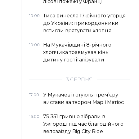
лісові пожежі у Франції
Тиса винесла 17-річного угорця
10:00
до України: прикордонники
встигли врятувати хлопця
На Мукачівщині 8-річного
10:00
хлопчика травмував кінь:
дитину госпіталізували
3 СЕРПНЯ
У Мукачеві готують прем’єру
17:00
вистави за твором Марії Матіос
75 351 гривню зібрали в
16:00
Ужгороді під час благодійного
велозаїзду Big Сity Ride