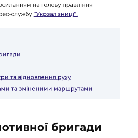
осиланням на голову правління
рес-службу
“Укрзалізниці”.
ригади
и та відновлення руху
мками та зміненими маршрутами
отивної бригади