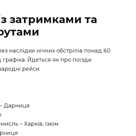
із затримками та
рутами
рез наслідки нічних обстрілів понад 60
 графіка. Йдеться як про поїзди
народні рейси.
 – Дарниця
о
емисль – Харків, Ізюм
арниця