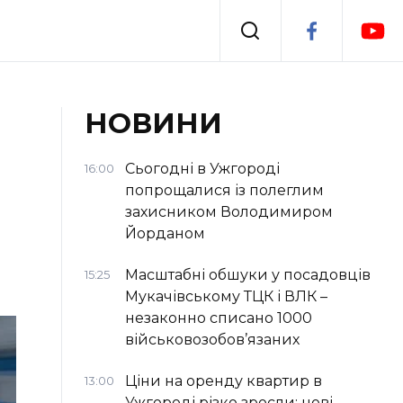
Події
НОВИНИ
я
Втрачений Ужгород
Сьогодні в Ужгороді
16:00
попрощалися із полеглим
захисником Володимиром
Йорданом
Масштабні обшуки у посадовців
15:25
Мукачівському ТЦК і ВЛК –
незаконно списано 1000
військовозобов’язаних
Ціни на оренду квартир в
13:00
Ужгороді різко зросли: нові