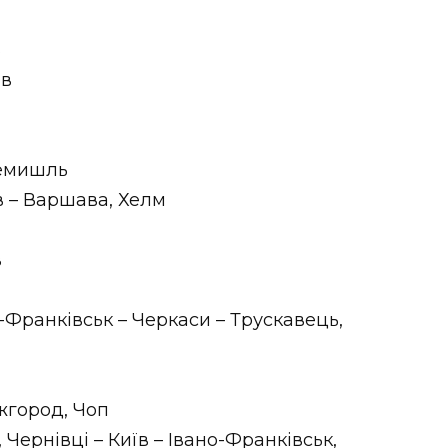
в
їв
ремишль
в – Варшава, Хелм
в
-Франківськ – Черкаси – Трускавець,
Ужгород, Чоп
 Чернівці – Київ – Івано-Франківськ,