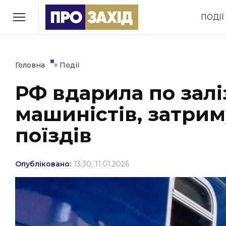
Перейти
ПОДІЇ
до
РУБРИКИ
вмісту
Економіка
Здоров’я
»
Головна
Події
РФ вдарила по залі
Політика
Соціум
машиністів, затрим
Втрачений Ужгород
(відеоверсія)
поїздів
Опубліковано:
13:30, 11.01.2026
ЗАКАРПАТСЬКІ НОВИНИ