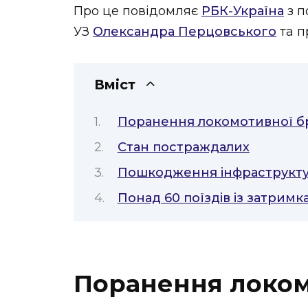
Про це повідомляє
РБК-Україна
з п
УЗ
Олександра Перцовського
та п
Вміст
Поранення локомотивної б
Стан постраждалих
Пошкодження інфраструктур
Понад 60 поїздів із затри
Поранення локом