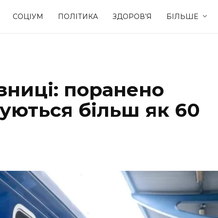
СОЦІУМ
ПОЛІТИКА
ЗДОРОВ’Я
БІЛЬШЕ
Культура
Освіта
зниці: поранено
Спорт
Стиль житт
уються більш як 60