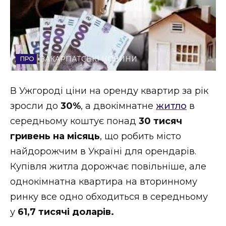
Стиль життя
Втрачений Ужгород
Втрачений Ужгород (відеоверсія)
ЗАКАРПАТСЬКІ НОВИНИ
В Ужгороді ціни на оренду квартир за рік
зросли до
30%
, а двокімнатне
житло
в
ЗАКАРПАТСЬКІ НОВИНИ
середньому коштує понад
30 тисяч
гривень на місяць
, що робить місто
НОВИНИ ЗАХІДНОЇ УКРАЇНИ
найдорожчим в Україні для орендарів.
Купівля житла дорожчає повільніше, але
однокімнатна квартира на вторинному
ФОТО
ринку все одно обходиться в середньому
у
61,7 тисячі доларів.