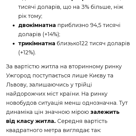
тисячі доларів, що на 3% більше, ніж
рік тому;
двокімнатна
приблизно 94,5 тисячі
доларів (+14%);
трикімнатна
близько122 тисяч доларів
(+12%).
За вартістю житла на вторинному ринку
Ужгород поступається лише Києву та
Львову, залишаючись у трійці
найдорожчих міст країни. На ринку
новобудов ситуація менш однозначна. Тут
динаміка цін значною мірою
залежить
від класу житла.
Середня вартість
квадратного метра виглядає так: