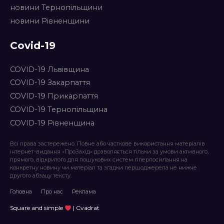
новини Тернопільщини
новини Рівненщини
Covid-19
COVID-19 Львівщина
COVID-19 Закарпаття
COVID-19 Прикарпаття
COVID-19 Тернопільщина
COVID-19 Рівненщина
Всі права застережено. Повне або часткове використання матеріалів
інтернет-видання «ПроЗахід» дозволяється тільки за умови активного,
прямого, відкритого для пошукових систем гіперпосилання на
конкретну новину чи матеріал та згадки першоджерела не нижче
другого абзацу тексту.
Головна
Про нас
Реклама
Square and simple
| Cvadrat