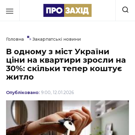
Перейти
до
РУБРИКИ
вмісту
Економіка
»
Головна
Закарпатські новини
Здоров’я
В одному з міст України
ціни на квартири зросли на
Культура
30%: скільки тепер коштує
Освіта
житло
Події
Опубліковано:
9:00, 12.01.2026
Політика
Соціум
Спорт