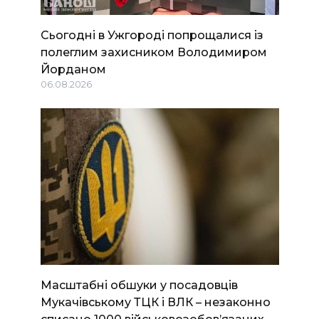
Сьогодні в Ужгороді попрощалися із
полеглим захисником Володимиром
Йорданом
06.08.2026
Масштабні обшуки у посадовців
Мукачівському ТЦК і ВЛК – незаконно
списано 1000 військовозобов’язаних