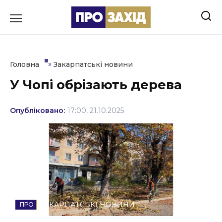
Перейти
до
РУБРИКИ
вмісту
Економіка
»
Головна
Закарпатські новини
Здоров’я
У Чопі обрізають дерева
Культура
Опубліковано:
17:00, 21.10.2025
Освіта
Події
Політика
Соціум
ЗАКАРПАТСЬКІ НОВИНИ
Спорт