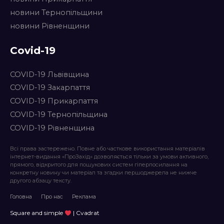
новини Тернопільщини
новини Рівненщини
Covid-19
COVID-19 Львівщина
COVID-19 Закарпаття
COVID-19 Прикарпаття
COVID-19 Тернопільщина
COVID-19 Рівненщина
Всі права застережено. Повне або часткове використання матеріалів
інтернет-видання «ПроЗахід» дозволяється тільки за умови активного,
прямого, відкритого для пошукових систем гіперпосилання на
конкретну новину чи матеріал та згадки першоджерела не нижче
другого абзацу тексту.
Головна
Про нас
Реклама
Square and simple
| Cvadrat