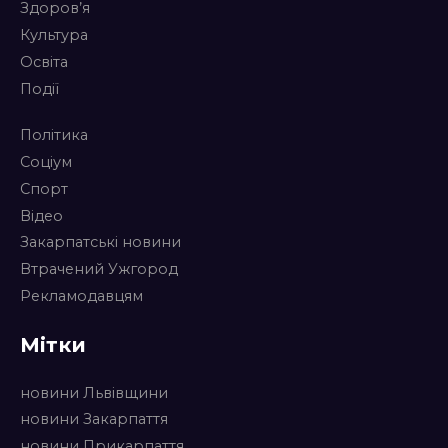
Здоров’я
Культура
Освіта
Події
Політика
Соціум
Спорт
Відео
Закарпатські новини
Втрачений Ужгород
Рекламодавцям
Мітки
новини Львівщини
новини Закарпаття
новини Прикарпаття