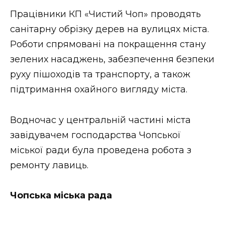
Стиль життя
Працівники КП «Чистий Чоп» проводять
санітарну обрізку дерев на вулицях міста.
Втрачений Ужгород
Роботи спрямовані на покращення стану
Втрачений Ужгород (відеоверсія)
зелених насаджень, забезпечення безпеки
руху пішоходів та транспорту, а також
підтримання охайного вигляду міста.
ЗАКАРПАТСЬКІ НОВИНИ
Водночас у центральній частині міста
завідувачем господарства Чопської
НОВИНИ ЗАХІДНОЇ УКРАЇНИ
міської ради була проведена робота з
ремонту лавиць.
ФОТО
Чопська міська рада