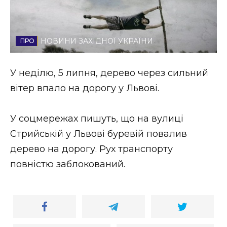
Стиль життя
Втрачений Ужгород
НОВИНИ ЗАХІДНОЇ УКРАЇНИ
Втрачений Ужгород (відеоверсія)
У неділю, 5 липня, дерево через сильний
вітер впало на дорогу у Львові.
ЗАКАРПАТСЬКІ НОВИНИ
У соцмережах пишуть, що на вулиці
Стрийській у Львові буревій повалив
дерево на дорогу. Рух транспорту
НОВИНИ ЗАХІДНОЇ УКРАЇНИ
повністю заблокований.
ФОТО