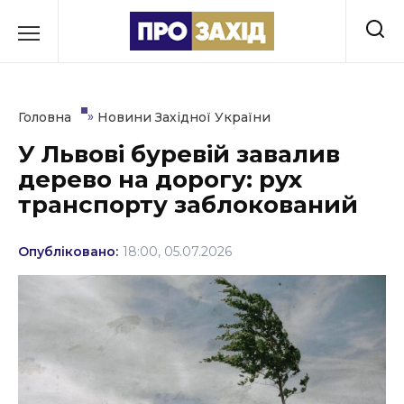
Перейти
до
РУБРИКИ
вмісту
Економіка
»
Головна
Новини Західної України
Здоров’я
У Львові буревій завалив
дерево на дорогу: рух
Культура
транспорту заблокований
Освіта
Опубліковано:
18:00, 05.07.2026
Події
Політика
Соціум
Спорт