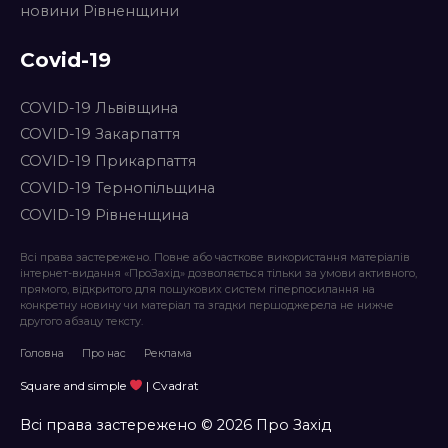
новини Рівненщини
Covid-19
COVID-19 Львівщина
COVID-19 Закарпаття
COVID-19 Прикарпаття
COVID-19 Тернопільщина
COVID-19 Рівненщина
Всі права застережено. Повне або часткове використання матеріалів
інтернет-видання «ПроЗахід» дозволяється тільки за умови активного,
прямого, відкритого для пошукових систем гіперпосилання на
конкретну новину чи матеріал та згадки першоджерела не нижче
другого абзацу тексту.
Головна
Про нас
Реклама
Square and simple
| Cvadrat
Всі права застережено © 2026 Про Захід