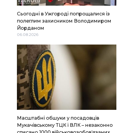
Сьогодні в Ужгороді попрощалися із
полеглим захисником Володимиром
Йорданом
06.08.2026
Масштабні обшуки у посадовців
Мукачівському ТЦК і ВЛК – незаконно
списано 1000 військовозобов’язаних