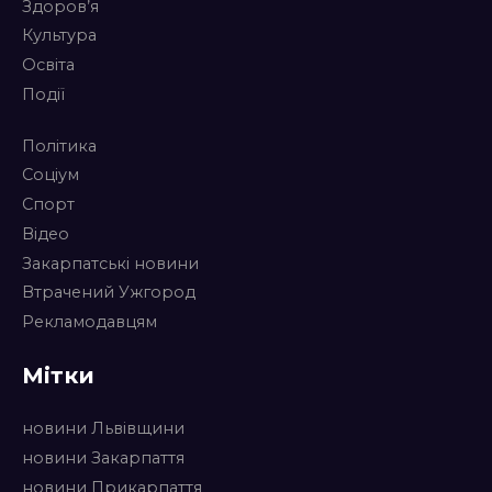
Здоров’я
Культура
Освіта
Події
Політика
Соціум
Спорт
Відео
Закарпатські новини
Втрачений Ужгород
Рекламодавцям
Мітки
новини Львівщини
новини Закарпаття
новини Прикарпаття