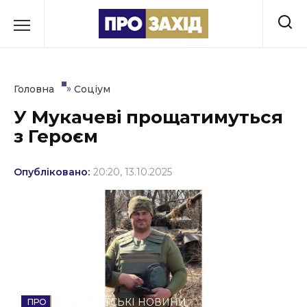
Перейти
до
РУБРИКИ
вмісту
Економіка
»
Головна
Соціум
Здоров’я
У Мукачеві прощатимуться
з Героєм
Культура
Освіта
Опубліковано:
20:20, 13.10.2025
Події
Політика
Соціум
Спорт
ЗАКАРПАТСЬКІ НОВИНИ