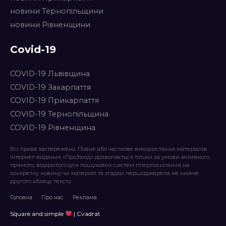
новини Тернопільщини
новини Рівненщини
Covid-19
COVID-19 Львівщина
COVID-19 Закарпаття
COVID-19 Прикарпаття
COVID-19 Тернопільщина
COVID-19 Рівненщина
Всі права застережено. Повне або часткове використання матеріалів
інтернет-видання «ПроЗахід» дозволяється тільки за умови активного,
прямого, відкритого для пошукових систем гіперпосилання на
конкретну новину чи матеріал та згадки першоджерела не нижче
другого абзацу тексту.
Головна
Про нас
Реклама
Square and simple
| Cvadrat