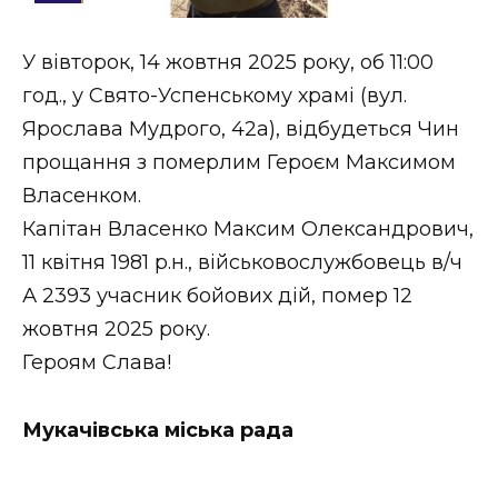
Стиль життя
У вівторок, 14 жовтня 2025 року, об 11:00
Втрачений Ужгород
год., у Свято-Успенському храмі (вул.
Втрачений Ужгород (відеоверсія)
Ярослава Мудрого, 42а), відбудеться Чин
прощання з померлим Героєм Максимом
Власенком.
Капітан Власенко Максим Олександрович,
ЗАКАРПАТСЬКІ НОВИНИ
11 квітня 1981 р.н., військовослужбовець в/ч
А 2393 учасник бойових дій, помер 12
НОВИНИ ЗАХІДНОЇ УКРАЇНИ
жовтня 2025 року.
Героям Слава!
ФОТО
Мукачівська міська рада