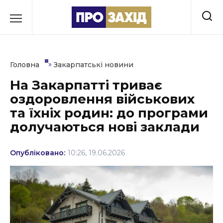
Перейти
до
РУБРИКИ
вмісту
Економіка
»
Головна
Закарпатські новини
Здоров’я
На Закарпатті триває
оздоровлення військових
Культура
та їхніх родин: до програми
Освіта
долучаються нові заклади
Події
Опубліковано:
10:26, 19.06.2026
Політика
Соціум
Спорт