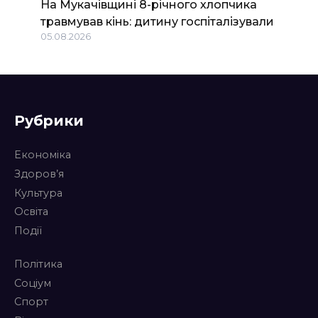
На Мукачівщині 8-річного хлопчика
травмував кінь: дитину госпіталізували
05.08.2026
Рубрики
Економіка
Здоров’я
Культура
Освіта
Події
Політика
Соціум
Спорт