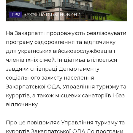
Стиль життя
ЗАКАРПАТСЬКІ НОВИНИ
Втрачений Ужгород
На Закарпатті продовжують реалізовувати
Втрачений Ужгород (відеоверсія)
програму оздоровлення та відпочинку
для українських військовослужбовців і
членів їхніх сімей. Ініціатива втілюється
ЗАКАРПАТСЬКІ НОВИНИ
завдяки співпраці Департаменту
соціального захисту населення
Закарпатської ОДА, Управління туризму та
НОВИНИ ЗАХІДНОЇ УКРАЇНИ
курортів, а також місцевих санаторіїв і баз
відпочинку.
ФОТО
Про це повідомляє Управління туризму та
курортів Закарпатської ОДА До програми