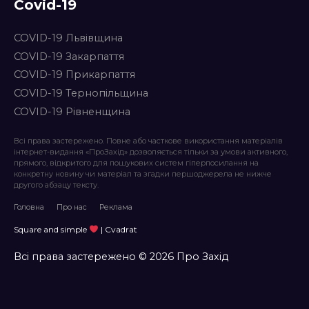
Covid-19
COVID-19 Львівщина
COVID-19 Закарпаття
COVID-19 Прикарпаття
COVID-19 Тернопільщина
COVID-19 Рівненщина
Всі права застережено. Повне або часткове використання матеріалів
інтернет-видання «ПроЗахід» дозволяється тільки за умови активного,
прямого, відкритого для пошукових систем гіперпосилання на
конкретну новину чи матеріал та згадки першоджерела не нижче
другого абзацу тексту.
Головна
Про нас
Реклама
Square and simple
| Cvadrat
Всі права застережено © 2026 Про Захід