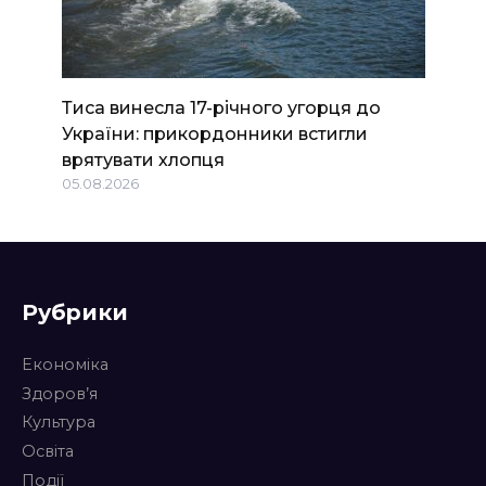
Тиса винесла 17-річного угорця до
України: прикордонники встигли
врятувати хлопця
05.08.2026
Рубрики
Економіка
Здоров’я
Культура
Освіта
Події