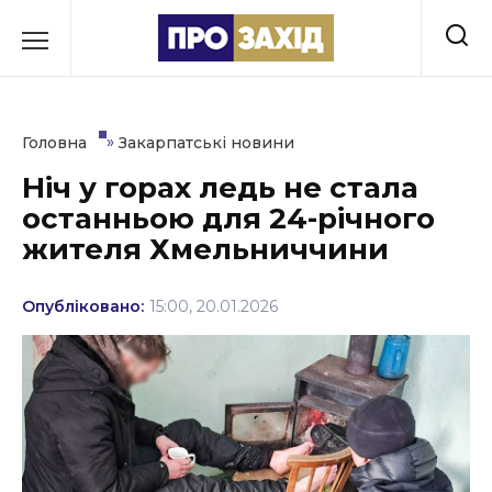
Перейти
до
РУБРИКИ
вмісту
Економіка
»
Головна
Закарпатські новини
Здоров’я
Ніч у горах ледь не стала
останньою для 24-річного
Культура
жителя Хмельниччини
Освіта
Опубліковано:
15:00, 20.01.2026
Події
Політика
Соціум
Спорт