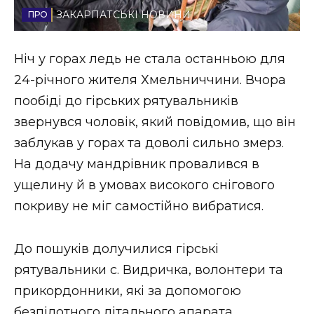
ЗАКАРПАТСЬКІ НОВИНИ
Стиль життя
Втрачений Ужгород
Ніч у горах ледь не стала останньою для
24-річного жителя Хмельниччини. Вчора
Втрачений Ужгород (відеоверсія)
пообіді до гірських рятувальників
звернувся чоловік, який повідомив, що він
заблукав у
горах та доволі сильно змерз.
ЗАКАРПАТСЬКІ НОВИНИ
На додачу мандрівник провалився в
ущелину й в умовах високого снігового
покриву не міг самостійно вибратися.
НОВИНИ ЗАХІДНОЇ УКРАЇНИ
До пошуків долучилися гірські
ФОТО
рятувальники с. Видричка, волонтери та
прикордонники, які за допомогою
безпілотного літального апарата