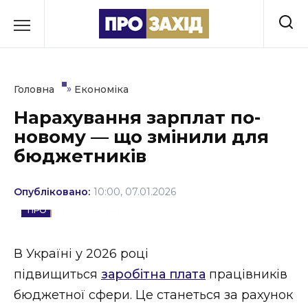
Перейти
до
РУБРИКИ
вмісту
Економіка
»
Головна
Економіка
Здоров’я
Нарахування зарплат по-
новому — що змінили для
Культура
бюджетників
Освіта
Опубліковано:
10:00, 07.01.2026
Події
ЕКОНОМІКА
Політика
В Україні у 2026 році
Соціум
підвищиться
заробітна плата
працівників
Спорт
бюджетної сфери. Це станеться за рахунок