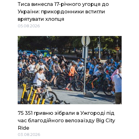
Тиса винесла 17-річного угорця до
України: прикордонники встигли
врятувати хлопця
05.08.2026
75 351 гривню зібрали в Ужгороді під
час благодійного велозаїзду Big Сity
Ride
03.08.2026