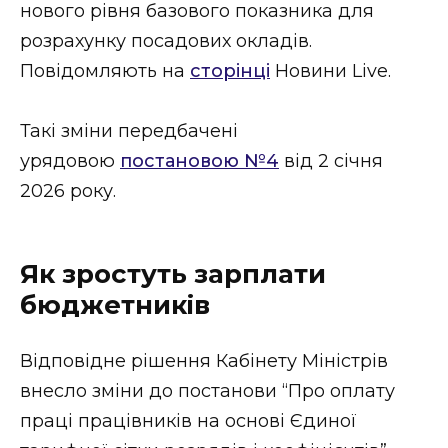
нового рівня базового показника для
Стиль життя
розрахунку посадових окладів.
Втрачений Ужгород
Повідомляють на
сторінці
Новини Live.
Втрачений Ужгород (відеоверсія)
Такі зміни передбачені
урядовою
постановою №4
від 2 січня
2026 року.
ЗАКАРПАТСЬКІ НОВИНИ
Як зростуть зарплати
НОВИНИ ЗАХІДНОЇ УКРАЇНИ
бюджетників
Відповідне рішення Кабінету Міністрів
ФОТО
внесло зміни до постанови “Про оплату
праці працівників на основі Єдиної