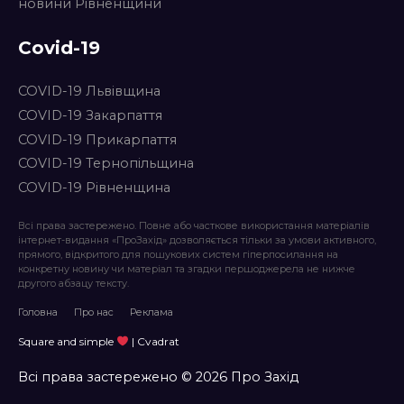
новини Рівненщини
Covid-19
COVID-19 Львівщина
COVID-19 Закарпаття
COVID-19 Прикарпаття
COVID-19 Тернопільщина
COVID-19 Рівненщина
Всі права застережено. Повне або часткове використання матеріалів
інтернет-видання «ПроЗахід» дозволяється тільки за умови активного,
прямого, відкритого для пошукових систем гіперпосилання на
конкретну новину чи матеріал та згадки першоджерела не нижче
другого абзацу тексту.
Головна
Про нас
Реклама
Square and simple
| Cvadrat
Всі права застережено © 2026 Про Захід