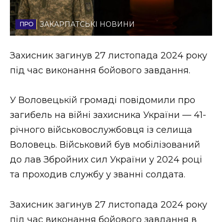
Стиль життя
ЗАКАРПАТСЬКІ НОВИНИ
Втрачений Ужгород
Захисник загинув 27 листопада 2024 року
Втрачений Ужгород (відеоверсія)
під час виконання бойового завдання.
У Воловецькій громаді повідомили про
ЗАКАРПАТСЬКІ НОВИНИ
загибель на війні захисника України — 41-
річного військовослужбовця із селища
Воловець. Військовий був мобілізований
НОВИНИ ЗАХІДНОЇ УКРАЇНИ
до лав Збройних сил України у 2024 році
та проходив службу у званні солдата.
ФОТО
Захисник загинув 27 листопада 2024 року
під час виконання бойового завдання в