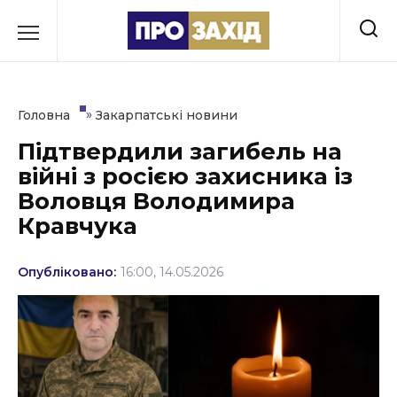
Перейти
до
РУБРИКИ
вмісту
Економіка
»
Головна
Закарпатські новини
Здоров’я
Підтвердили загибель на
війні з росією захисника із
Культура
Воловця Володимира
Освіта
Кравчука
Події
Опубліковано:
16:00, 14.05.2026
Політика
Соціум
Спорт