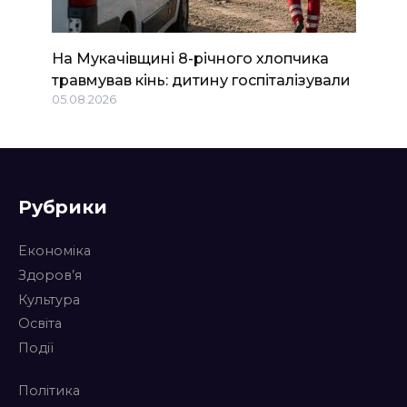
На Мукачівщині 8-річного хлопчика
травмував кінь: дитину госпіталізували
05.08.2026
Рубрики
Економіка
Здоров’я
Культура
Освіта
Події
Політика