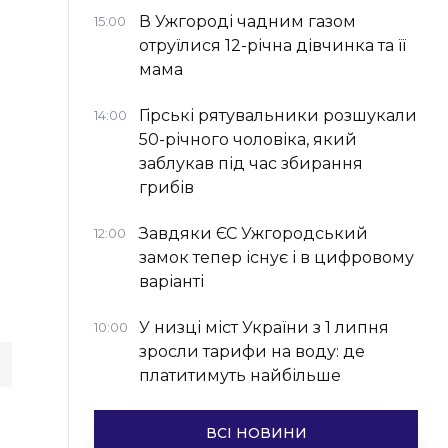
В Ужгороді чадним газом
15:00
отруїлися 12-річна дівчинка та її
мама
Гірські рятувальники розшукали
14:00
50-річного чоловіка, який
заблукав під час збирання
грибів
Завдяки ЄС Ужгородський
12:00
замок тепер існує і в цифровому
варіанті
У низці міст України з 1 липня
10:00
зросли тарифи на воду: де
платитимуть найбільше
ВСІ НОВИНИ