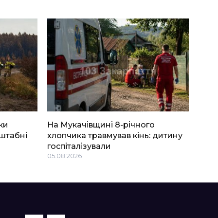
ки
На Мукачівщині 8-річного
штабні
хлопчика травмував кінь: дитину
госпіталізували
05.08.2026