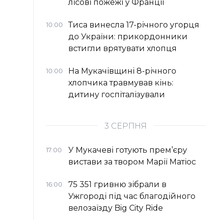
лісові пожежі у Франції
Тиса винесла 17-річного угорця
10:00
до України: прикордонники
встигли врятувати хлопця
На Мукачівщині 8-річного
10:00
хлопчика травмував кінь:
дитину госпіталізували
3 СЕРПНЯ
У Мукачеві готують прем’єру
17:00
вистави за твором Марії Матіос
75 351 гривню зібрали в
16:00
Ужгороді під час благодійного
велозаїзду Big Сity Ride