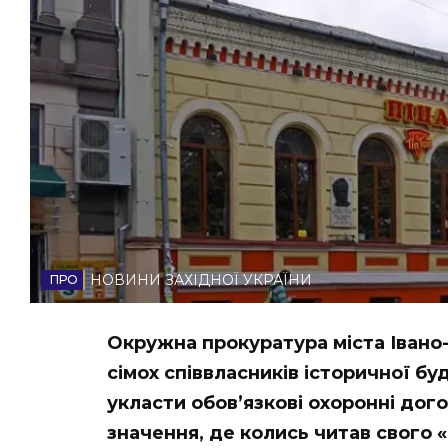
НОВИНИ ЗАХІДНОЇ УКРАЇНИ
ФОТО
ВІДЕО
НОВИНИ ЗАХІДНОЇ УКРАЇНИ
Окружна прокуратура міста Івано-
сімох співвласників історичної буд
укласти обов’язкові охоронні дог
значення, де колись читав свого 