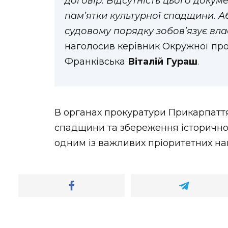
договір. Відсутність цього докум
пам’ятки культурної спадщини. Аб
судовому порядку зобов’язує вла
наголосив керівник Окружної про
Франківська
Віталій Гураш
.
В органах прокуратури Прикарпаття
спадщини та збереження історичног
одним із важливих пріоритетних нап