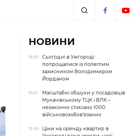
Події
НОВИНИ
я
Втрачений Ужгород
Сьогодні в Ужгороді
16:00
попрощалися із полеглим
захисником Володимиром
Йорданом
Масштабні обшуки у посадовців
15:25
Мукачівському ТЦК і ВЛК –
незаконно списано 1000
військовозобов’язаних
Ціни на оренду квартир в
13:00
Ужгороді різко зросли: нові