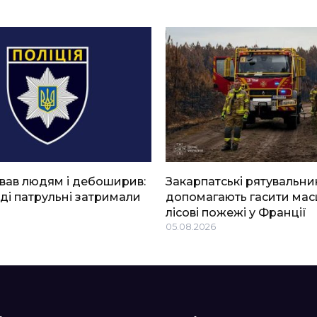
вав людям і дебоширив:
Закарпатські рятувальни
ді патрульні затримали
допомагають гасити мас
лісові пожежі у Франції
05.08.2026