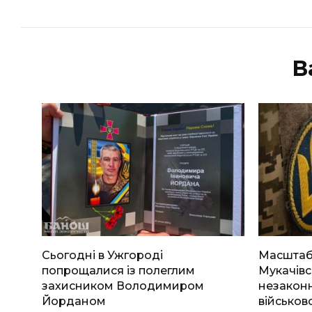
В
Сьогодні в Ужгороді
Масштабн
попрощалися із полеглим
Мукачівс
захисником Володимиром
незаконн
Йорданом
військов