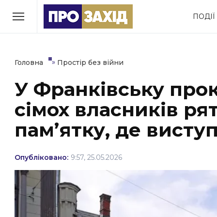
Перейти
ПОДІЇ
до
РУБРИКИ
вмісту
Економіка
Здоров’я
»
Головна
Простір без війни
У Франківську про
Політика
Соціум
сімох власників ря
Втрачений Ужгород
(відеоверсія)
пам’ятку, де висту
Опубліковано:
9:57, 25.05.2026
ЗАКАРПАТСЬКІ НОВИНИ