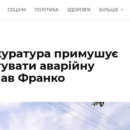
СОЦІУМ
ПОЛІТИКА
ЗДОРОВ’Я
БІЛЬШЕ
Культура
Освіта
куратура примушує
Спорт
Стиль житт
тувати аварійну
пав Франко