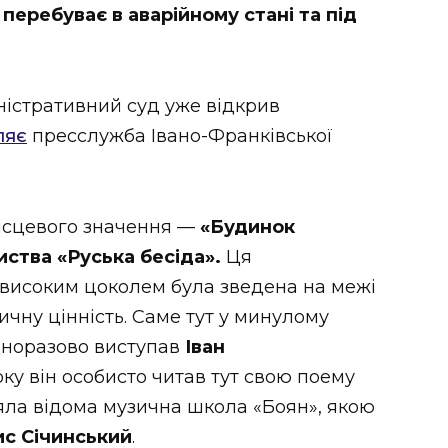
перебуває в аварійному стані та під
ністративний суд уже відкрив
ляє
пресслужба Івано-Франківської
місцевого значення —
«Будинок
ства «Руська бесіда».
Ця
 високим цоколем була зведена на межі
ричну цінність. Саме тут у минулому
дноразово виступав
Іван
року він особисто читав тут свою поему
діяла відома музична школа «Боян», якою
с Січинський
.