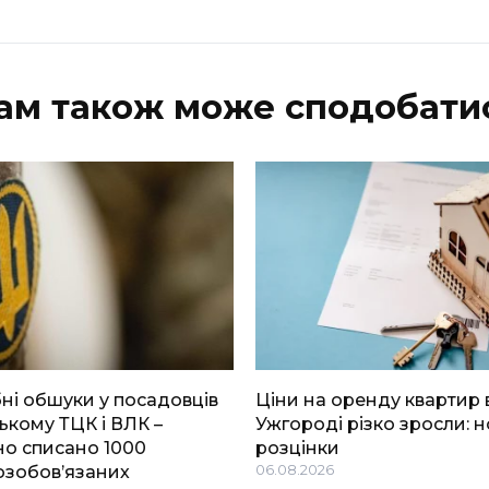
ам також може сподобати
і обшуки у посадовців
Ціни на оренду квартир 
ькому ТЦК і ВЛК –
Ужгороді різко зросли: н
о списано 1000
розцінки
озобов’язаних
06.08.2026