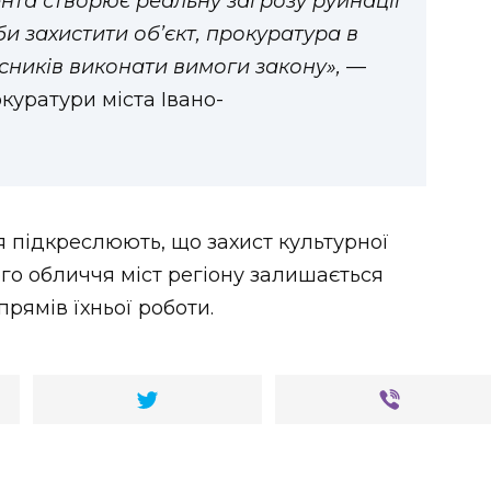
ента створює реальну загрозу руйнації
и захистити об’єкт, прокуратура в
сників виконати вимоги закону»,
—
куратури міста Івано-
 підкреслюють, що захист культурної
о обличчя міст регіону залишається
рямів їхньої роботи.