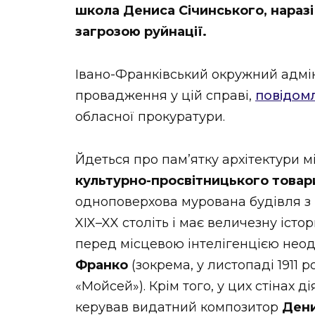
школа Дениса Січинського, наразі 
загрозою руйнації.
Івано-Франківський окружний адмі
провадження у цій справі,
повідом
обласної прокуратури.
Йдеться про пам’ятку архітектури 
культурно-просвітницького товари
одноповерхова мурована будівля з
XIX–XX століть і має величезну істо
перед місцевою інтелігенцією нео
Франко
(зокрема, у листопаді 1911 
«Мойсей»). Крім того, у цих стінах 
керував видатний композитор
Дени