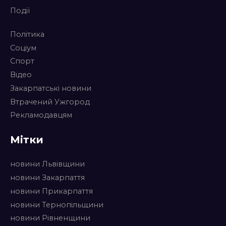
Події
Політика
Соціум
Спорт
Відео
Закарпатські новини
Втрачений Ужгород
Рекламодавцям
Мітки
новини Львівщини
новини Закарпаття
новини Прикарпаття
новини Тернопільщини
новини Рівненщини