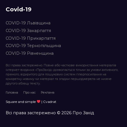
Covid-19
COVID-19 Львівщина
COVID-19 Закарпаття
COVID-19 Прикарпаття
COVID-19 Тернопільщина
COVID-19 Рівненщина
Всі права застережено. Повне або часткове використання матеріалів
інтернет-видання «ПроЗахід» дозволяється тільки за умови активного,
прямого, відкритого для пошукових систем гіперпосилання на
конкретну новину чи матеріал та згадки першоджерела не нижче
другого абзацу тексту.
Головна
Про нас
Реклама
Square and simple
| Cvadrat
Всі права застережено © 2026 Про Захід