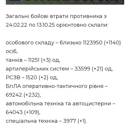
Стиль життя
Загальні бойові втрати противника з
Втрачений Ужгород
24.02.22 по 13.10.25 орієнтовно склали:
Втрачений Ужгород (відеоверсія)
особового складу – близько 1123950 (+1140)
осіб,
танків – 11251 (+3) од,
ЗАКАРПАТСЬКІ НОВИНИ
артилерійських систем – 33599 (+21) од,
РСЗВ – 1520 (+2) од,
НОВИНИ ЗАХІДНОЇ УКРАЇНИ
БпЛА оперативно-тактичного рівня –
69242 (+232),
автомобільна техніка та автоцистерни –
ФОТО
64043 (+109),
спеціальна техніка – 3977 (+1).