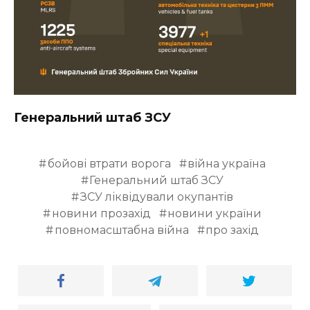
Генеральний штаб ЗСУ
бойові втрати ворога
війна україна
Генеральний штаб ЗСУ
ЗСУ ліквідували окупантів
новини прозахід
новини україни
повномасштабна війна
про захід