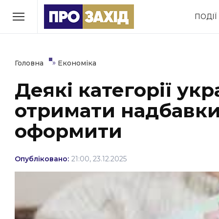
Перейти
ПОДІЇ
до
РУБРИКИ
вмісту
Економіка
Здоров’я
»
Головна
Економіка
Деякі категорії ук
Політика
Соціум
отримати надбавки 
Втрачений Ужгород
(відеоверсія)
оформити
Опубліковано:
21:00, 23.12.2025
ЗАКАРПАТСЬКІ НОВИНИ