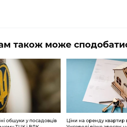
ам також може сподобати
і обшуки у посадовців
Ціни на оренду квартир 
ькому ТЦК і ВЛК –
Ужгороді різко зросли: н