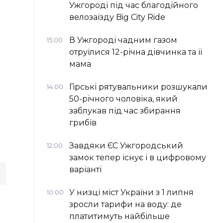
Ужгороді під час благодійного
велозаїзду Big Сity Ride
В Ужгороді чадним газом
15:00
отруїлися 12-річна дівчинка та її
мама
Гірські рятувальники розшукали
14:00
50-річного чоловіка, який
заблукав під час збирання
грибів
Завдяки ЄС Ужгородський
12:00
замок тепер існує і в цифровому
варіанті
У низці міст України з 1 липня
10:00
зросли тарифи на воду: де
платитимуть найбільше