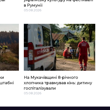
в Румунії
05.08.2026
ки
На Мукачівщині 8-річного
штабні
хлопчика травмував кінь: дитину
госпіталізували
05.08.2026