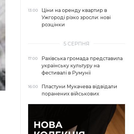
Ціни на оренду квартир в
13:00
Ужгороді різко зросли: нові
розцінки
5 СЕРПНЯ
Рахівська громада представила
17:00
українську культуру на
фестивалі в Румунії
Пластуни Мукачева відвідали
16:00
поранених військових