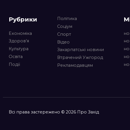
Рубрики
М
Політика
Соціум
Економіка
но
Спорт
Здоров’я
но
Відео
Культура
но
Закарпатські новини
Освіта
но
Втрачений Ужгород
Події
но
Рекламодавцям
Всі права застережено © 2026 Про Захід