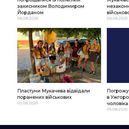
захисником Володимиром
незаконн
Йорданом
військов
06.08.2026
06.08.2026
Пластуни Мукачева відвідали
Погрожу
поранених військових
в Ужгоро
05.08.2026
чоловіка
05.08.2026