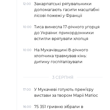
Закарпатські рятувальники
12:00
допомагають гасити масштабні
лісові пожежі у Франції
Тиса винесла 17-річного угорця
10:00
до України: прикордонники
встигли врятувати хлопця
На Мукачівщині 8-річного
10:00
хлопчика травмував кінь:
дитину госпіталізували
3 СЕРПНЯ
У Мукачеві готують прем’єру
17:00
вистави за твором Марії Матіос
75 351 гривню зібрали в
16:00