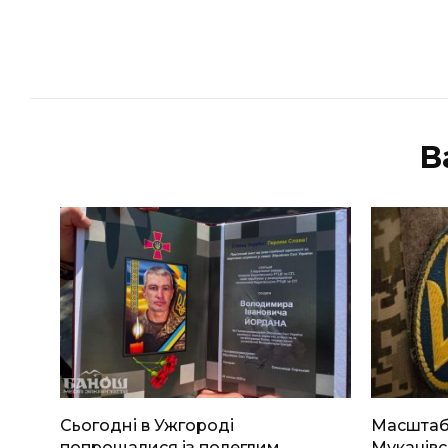
В
Сьогодні в Ужгороді
Масштабн
попрощалися із полеглим
Мукачівс