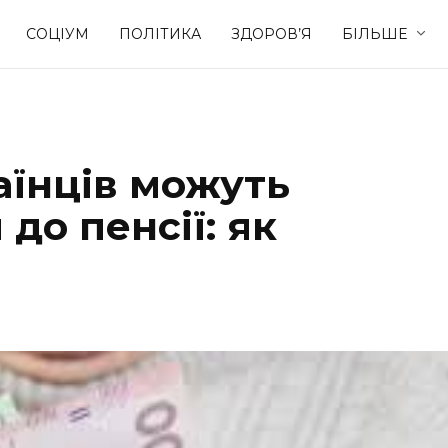
СОЦІУМ
ПОЛІТИКА
ЗДОРОВ’Я
БІЛЬШЕ
Культура
Освіта
раїнців можуть
Спорт
Стиль житт
до пенсії: як