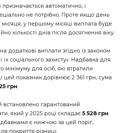
 призначається автоматично, і
еціально не потрібно. Проте якщо день
місяця, у першому місяці виплата буде
но кількості днів після досягнення віку.
на додаткові виплати згідно із законом
ії їх соціального захисту». Надбавка для
 мінімуму для осіб, які втратили
і цей показник дорівнює 2 361 грн, сума
25 грн
.
ій встановлено гарантований
ти, який у 2025 році складає
5 528 грн
.
адбавками є нижчою за цей поріг,
я покриття різниці.