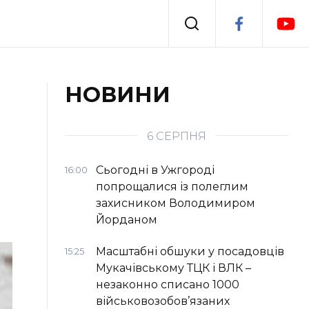
Події
НОВИНИ
я
Втрачений Ужгород
6 СЕРПНЯ
Сьогодні в Ужгороді
16:00
попрощалися із полеглим
захисником Володимиром
Йорданом
Масштабні обшуки у посадовців
15:25
Мукачівському ТЦК і ВЛК –
незаконно списано 1000
військовозобов’язаних