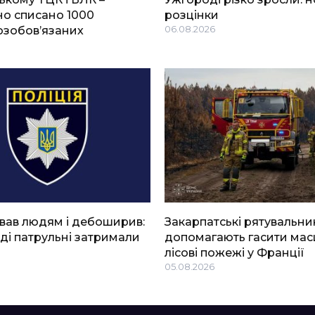
о списано 1000
розцінки
озобов’язаних
06.08.2026
вав людям і дебоширив:
Закарпатські рятувальни
ді патрульні затримали
допомагають гасити мас
лісові пожежі у Франції
05.08.2026