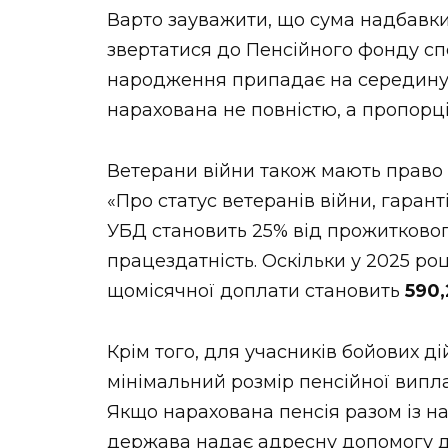
Варто зауважити, що сума надбавки
звертатися до Пенсійного фонду сп
народження припадає на середину 
нарахована не повністю, а пропорцій
Ветерани війни також мають право 
«Про статус ветеранів війни, гарант
УБД становить 25% від прожиткового
працездатність. Оскільки у 2025 роц
щомісячної доплати становить
590,
Крім того, для учасників бойових д
мінімальний розмір пенсійної випла
Якщо нарахована пенсія разом із н
держава надає адресну допомогу дл