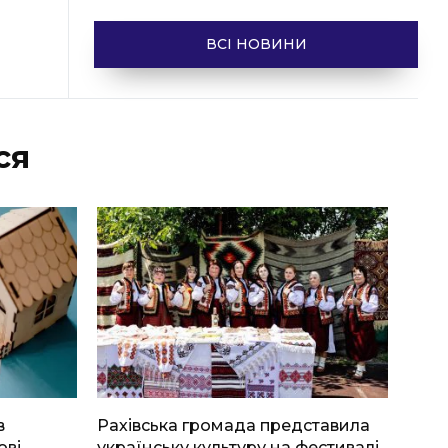
ВСІ НОВИНИ
ся
в
Рахівська громада представила
ові
українську культуру на фестивалі