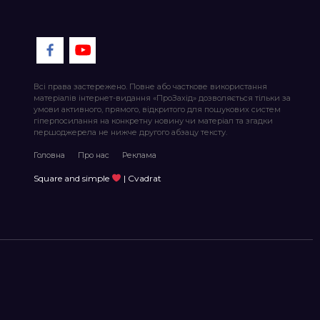
Всі права застережено. Повне або часткове використання
матеріалів інтернет-видання «ПроЗахід» дозволяється тільки за
умови активного, прямого, відкритого для пошукових систем
гіперпосилання на конкретну новину чи матеріал та згадки
першоджерела не нижче другого абзацу тексту.
Головна
Про нас
Реклама
Square and simple
| Cvadrat