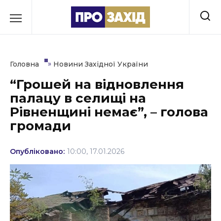
Перейти
до
РУБРИКИ
вмісту
Економіка
»
Головна
Новини Західної України
Здоров’я
“Грошей на відновлення
палацу в селищі на
Культура
Рівненщині немає”, – голова
Освіта
громади
Події
Опубліковано:
10:00, 17.01.2026
Політика
Соціум
Спорт