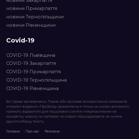
новини Закарпаття
новини Прикарпаття
новини Тернопільщини
новини Рівненщини
Covid-19
COVID-19 Львівщина
COVID-19 Закарпаття
COVID-19 Прикарпаття
COVID-19 Тернопільщина
COVID-19 Рівненщина
Всі права застережено. Повне або часткове використання матеріалів
інтернет-видання «ПроЗахід» дозволяється тільки за умови активного,
прямого, відкритого для пошукових систем гіперпосилання на
конкретну новину чи матеріал та згадки першоджерела не нижче
другого абзацу тексту.
Головна
Про нас
Реклама