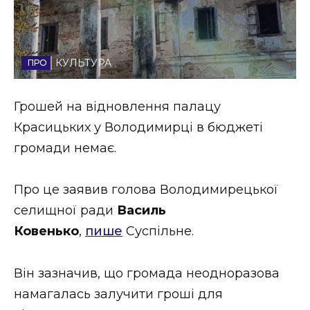
Стиль життя
Втрачений Ужгород
КУЛЬТУРА
Втрачений Ужгород (відеоверсія)
Грошей на відновлення палацу
Красицьких у Володимирці в бюджеті
громади немає.
ЗАКАРПАТСЬКІ НОВИНИ
Про це заявив голова Володимирецької
НОВИНИ ЗАХІДНОЇ УКРАЇНИ
селищної ради
Василь
Ковенько
,
пише
Суспільне.
ФОТО
Він зазначив, що громада неодноразова
намагалась залучити гроші для