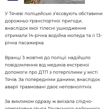
Стиль життя
У Тячеві поліцейські з’ясовують обставини
Втрачений Ужгород
дорожньо-транспортної пригоди,
Втрачений Ужгород (відеоверсія)
внаслідок якої тілесні ушкодження
отримали 14-річна водійка мопеда та її 13-
річна пасажирка
ЗАКАРПАТСЬКІ НОВИНИ
Вранці 3 жовтня до поліції надійшло
повідомлення від медиків екстреної
НОВИНИ ЗАХІДНОЇ УКРАЇНИ
допомоги про ДТП з потерпілими у місті
Тячів. За попередніми даними, внаслідок
аварії травмовані двоє неповнолітніх.
ФОТО
За викликом одразу ж виїхала слідчо-
оперативна група Тячівського районного