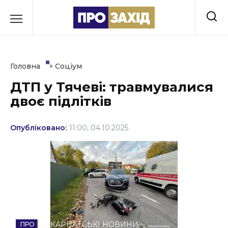
Перейти
до
РУБРИКИ
вмісту
Економіка
»
Головна
Соціум
Здоров’я
ДТП у Тячеві: травмувалися
двоє підлітків
Культура
Освіта
Опубліковано:
11:00, 04.10.2025
Події
Політика
Соціум
Спорт
ЗАКАРПАТСЬКІ НОВИНИ