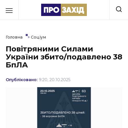
Перейти
до
РУБРИКИ
вмісту
Економіка
»
Головна
Соціум
Здоров’я
Повітряними Силами
України збито/подавлено 38
Культура
БпЛА
Освіта
Опубліковано:
9:20, 20.10.2025
Події
Політика
Соціум
Спорт