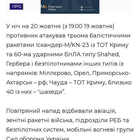
СОЦІУМ
Стиль життя
Втрачений Ужгород
У ніч на 20 жовтня (з 19:00 19 жовтня)
противник атакував трьома балістичними
Втрачений Ужгород (відеоверсія)
ракетами Іскандер-М/KN-23 із ТОТ Криму
та 60-ма ударними БпЛА типу Shahed,
Гербера і безпілотниками інших типів із
ЗАКАРПАТСЬКІ НОВИНИ
напрямків: Міллєрово, Орел, Приморсько-
Ахтарськ – рф, Чауда – ТОТ Криму, близько
40 із них – “шахеди”.
НОВИНИ ЗАХІДНОЇ УКРАЇНИ
Повітряний напад відбивали авіація,
ФОТО
зенітні ракетні війська, підрозділи РЕБ та
безпілотних систем, мобільні вогневі групи
Сил оборони України.