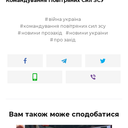
Командування Повітряних Сил ЗСУ
війна україна
командування повітряних сил зсу
новини прозахід
новини україни
про захід
Вам також може сподобатися