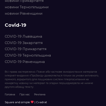
новини Прикарпаття
новини Тернопільщини
новини Рівненщини
Covid-19
COVID-19 Львівщина
COVID-19 Закарпаття
COVID-19 Прикарпаття
COVID-19 Тернопільщина
COVID-19 Рівненщина
Всі права застережено. Повне або часткове використання матеріалів
інтернет-видання «ПроЗахід» дозволяється тільки за умови активного,
прямого, відкритого для пошукових систем гіперпосилання на
конкретну новину чи матеріал та згадки першоджерела не нижче
другого абзацу тексту.
Головна
Про нас
Реклама
Square and simple
| Cvadrat