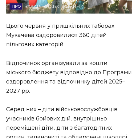
ЗАКАРПАТСЬКІ НОВИНИ
Стиль життя
Втрачений Ужгород
Цього червня у пришкільних таборах
Мукачева оздоровилися 360 дітей
Втрачений Ужгород (відеоверсія)
пільгових категорій
Відпочинок організували за кошти
ЗАКАРПАТСЬКІ НОВИНИ
міського бюджету відповідно до Програми
оздоровлення та відпочинку дітей 2025–
2027 рр.
НОВИНИ ЗАХІДНОЇ УКРАЇНИ
Серед них – діти військовослужбовців,
ФОТО
учасників бойових дій, внутрішньо
переміщені діти, діти з багатодітних
родин, талановиті та обдаровані школярі.