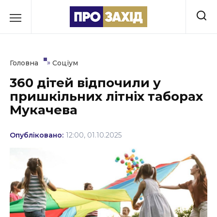
Перейти
до
РУБРИКИ
вмісту
Економіка
»
Головна
Соціум
Здоров’я
360 дітей відпочили у
пришкільних літніх таборах
Культура
Мукачева
Освіта
Опубліковано:
12:00, 01.10.2025
Події
Політика
Соціум
Спорт