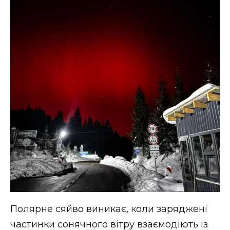
ВІДЕО
Полярне сяйво виникає, коли заряджені
частинки сонячного вітру взаємодіють із