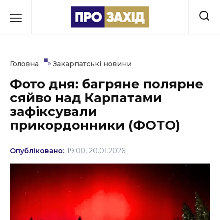
Перейти
до
РУБРИКИ
вмісту
Економіка
»
Головна
Закарпатські новини
Здоров’я
Фото дня: багряне полярне
сяйво над Карпатами
Культура
зафіксували
Освіта
прикордонники (ФОТО)
Події
Опубліковано:
19:00, 20.01.2026
Політика
Соціум
Спорт