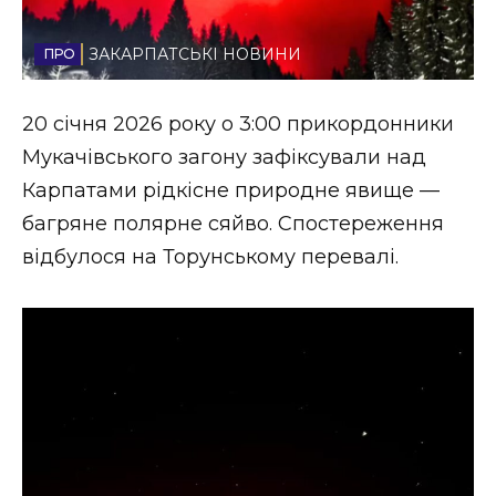
Стиль життя
ЗАКАРПАТСЬКІ НОВИНИ
Втрачений Ужгород
20 січня 2026 року о 3:00 прикордонники
Втрачений Ужгород (відеоверсія)
Мукачівського загону зафіксували над
Карпатами рідкісне природне явище —
багряне полярне сяйво. Спостереження
ЗАКАРПАТСЬКІ НОВИНИ
відбулося на Торунському перевалі.
НОВИНИ ЗАХІДНОЇ УКРАЇНИ
ФОТО