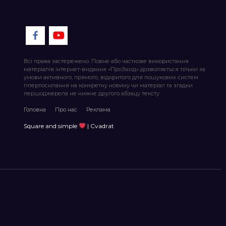
Всі права застережено. Повне або часткове використання
матеріалів інтернет-видання «ПроЗахід» дозволяється тільки за
умови активного, прямого, відкритого для пошукових систем
гіперпосилання на конкретну новину чи матеріал та згадки
першоджерела не нижче другого абзацу тексту.
Головна
Про нас
Реклама
Square and simple
| Cvadrat