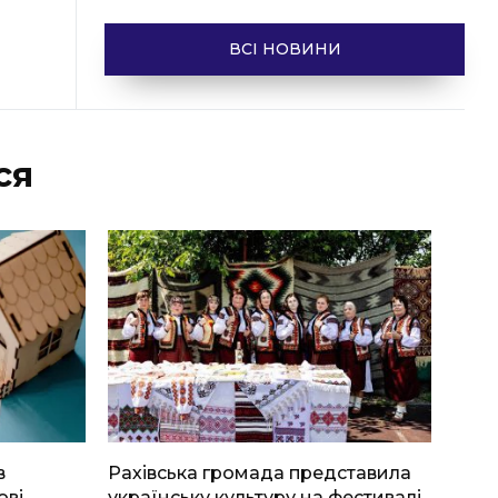
ВСІ НОВИНИ
ся
в
Рахівська громада представила
ові
українську культуру на фестивалі