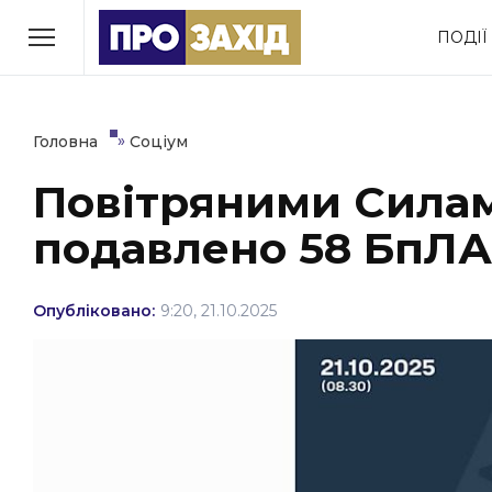
Перейти
ПОДІЇ
до
РУБРИКИ
вмісту
Економіка
Здоров’я
»
Головна
Соціум
Повітряними Силам
Політика
Соціум
подавлено 58 БпЛА
Втрачений Ужгород
(відеоверсія)
Опубліковано:
9:20, 21.10.2025
ЗАКАРПАТСЬКІ НОВИНИ