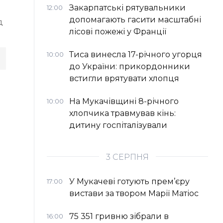
Закарпатські рятувальники
12:00
допомагають гасити масштабні
д
лісові пожежі у Франції
Тиса винесла 17-річного угорця
10:00
до України: прикордонники
встигли врятувати хлопця
На Мукачівщині 8-річного
10:00
хлопчика травмував кінь:
дитину госпіталізували
3 СЕРПНЯ
У Мукачеві готують прем’єру
17:00
вистави за твором Марії Матіос
75 351 гривню зібрали в
16:00