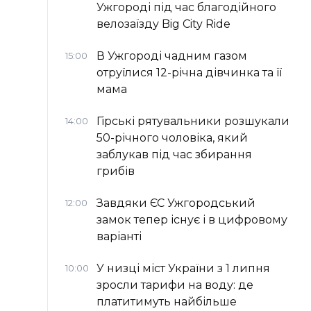
Ужгороді під час благодійного
велозаїзду Big Сity Ride
В Ужгороді чадним газом
15:00
отруїлися 12-річна дівчинка та її
мама
Гірські рятувальники розшукали
14:00
50-річного чоловіка, який
заблукав під час збирання
грибів
Завдяки ЄС Ужгородський
12:00
замок тепер існує і в цифровому
варіанті
У низці міст України з 1 липня
10:00
зросли тарифи на воду: де
платитимуть найбільше