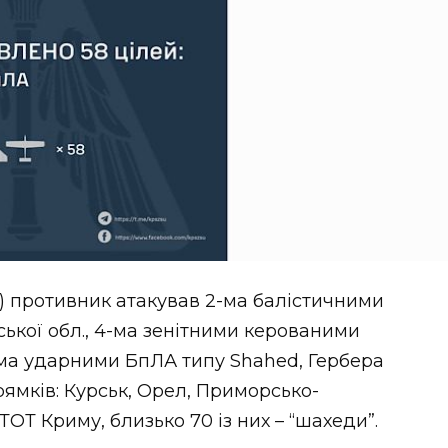
ня) противник атакував 2-ма балістичними
ької обл., 4-ма зенітними керованими
8-ма ударними БпЛА типу Shahed, Гербера
рямків: Курськ, Орел, Приморсько-
 ТОТ Криму, близько 70 із них – “шахеди”.