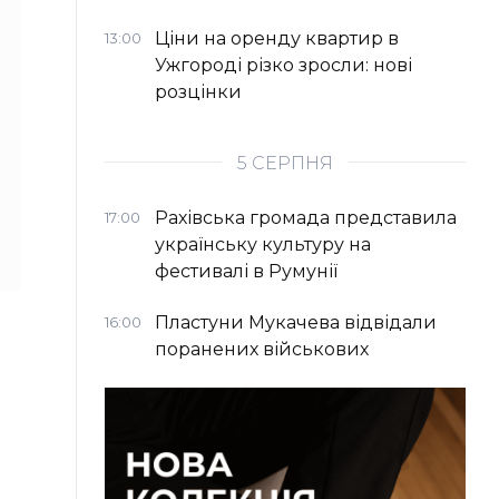
Ціни на оренду квартир в
13:00
Ужгороді різко зросли: нові
розцінки
5 СЕРПНЯ
Рахівська громада представила
17:00
українську культуру на
фестивалі в Румунії
Пластуни Мукачева відвідали
16:00
поранених військових