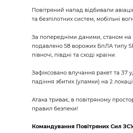
Повітряний напад відбивали авіація,
та безпілотних систем, мобільні вог
За попередніми даними, станом на 
подавлено 58 ворожих БпЛА типу Sha
півночі, півдні та сході країни.
Зафіксовано влучання ракет та 37 у
падіння збитих (уламки) на 2 локаці
Атака триває, в повітряному прост
правил безпеки!
Командування Повітряних Сил ЗС