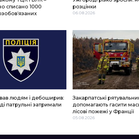
о списано 1000
розцінки
озобов’язаних
06.08.2026
вав людям і дебоширив:
Закарпатські рятувальни
ді патрульні затримали
допомагають гасити мас
лісові пожежі у Франції
05.08.2026