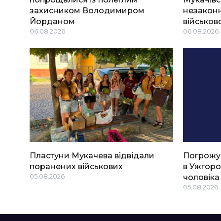
захисником Володимиром
незаконн
Йорданом
військов
06.08.2026
06.08.2026
Пластуни Мукачева відвідали
Погрожу
поранених військових
в Ужгоро
05.08.2026
чоловіка
05.08.2026