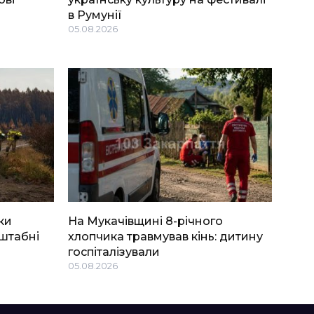
в Румунії
05.08.2026
ки
На Мукачівщині 8-річного
штабні
хлопчика травмував кінь: дитину
госпіталізували
05.08.2026