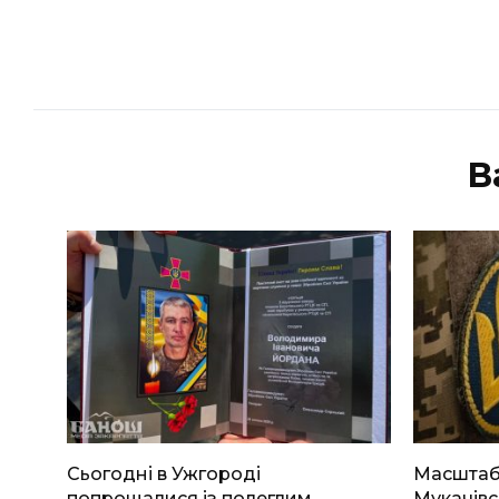
В
Сьогодні в Ужгороді
Масштабн
попрощалися із полеглим
Мукачівс