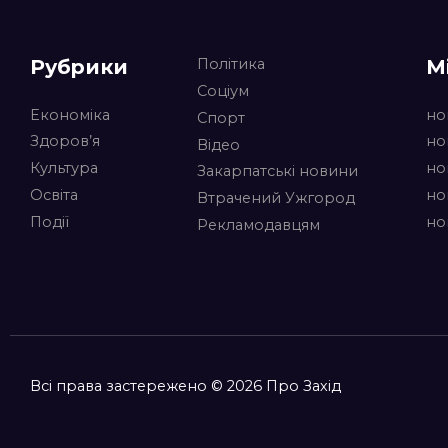
Рубрики
М
Політика
Соціум
Економіка
но
Спорт
Здоров’я
но
Відео
Культура
но
Закарпатські новини
Освіта
но
Втрачений Ужгород
Події
но
Рекламодавцям
Всі права застережено © 2026 Про Захід