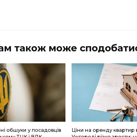
ам також може сподобати
і обшуки у посадовців
Ціни на оренду квартир 
ькому ТЦК і ВЛК –
Ужгороді різко зросли: н