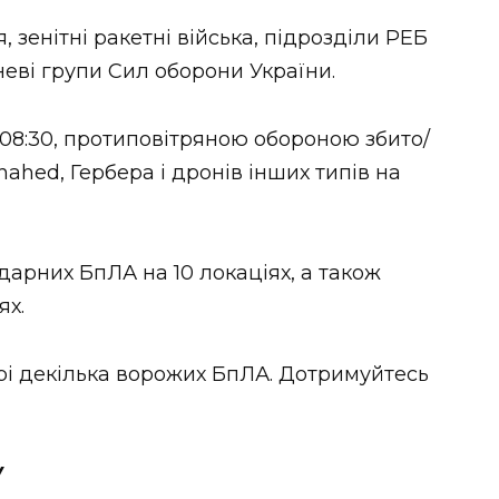
 зенітні ракетні війська, підрозділи РЕБ
неві групи Сил оборони України.
08:30, протиповітряною обороною збито/
hed, Гербера і дронів інших типів на
дарних БпЛА на 10 локаціях, а також
ях.
орі декілька ворожих БпЛА. Дотримуйтесь
У