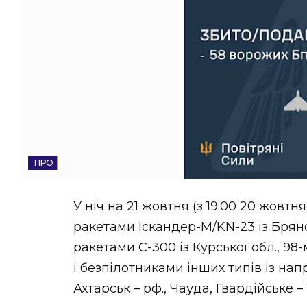
НОВИНИ ЗАХІДНОЇ УКРАЇНИ
ФОТО
ВІДЕО
СОЦІУМ
У ніч на 21 жовтня (з 19:00 20 жовт
ракетами Іскандер-М/KN-23 із Брянс
ракетами С-300 із Курської обл., 9
і безпілотниками інших типів із нап
Ахтарськ – рф., Чауда, Гвардійське –