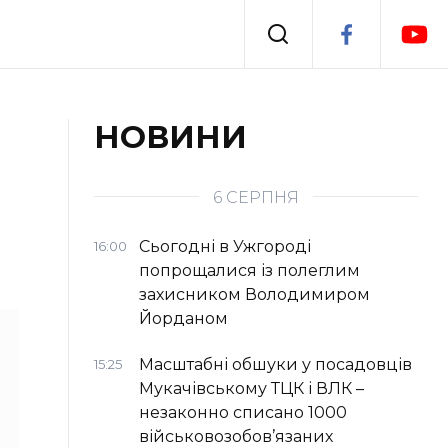
Події
НОВИНИ
я
Втрачений Ужгород
6 СЕРПНЯ
Сьогодні в Ужгороді
16:00
попрощалися із полеглим
захисником Володимиром
Йорданом
Масштабні обшуки у посадовців
15:25
Мукачівському ТЦК і ВЛК –
незаконно списано 1000
військовозобов’язаних