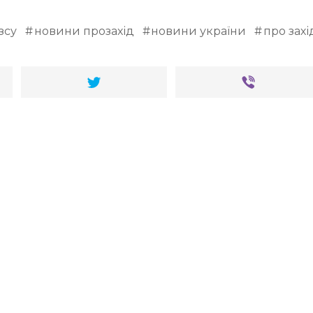
зсу
новини прозахід
новини україни
про захі