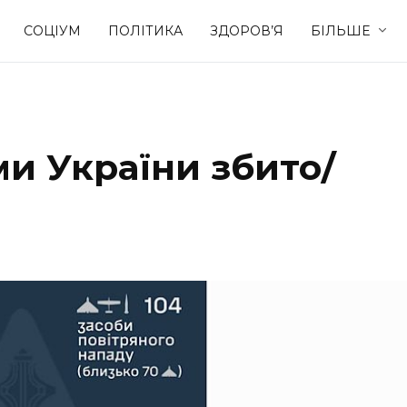
СОЦІУМ
ПОЛІТИКА
ЗДОРОВ’Я
БІЛЬШЕ
Культура
Освіта
и України збито/
Спорт
Стиль житт