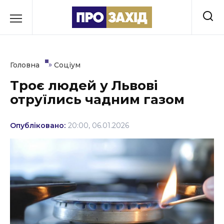
Перейти
до
РУБРИКИ
вмісту
Економіка
»
Головна
Соціум
Здоров’я
Троє людей у Львові
отруїлись чадним газом
Культура
Освіта
Опубліковано:
20:00, 06.01.2026
Події
Політика
Соціум
Спорт