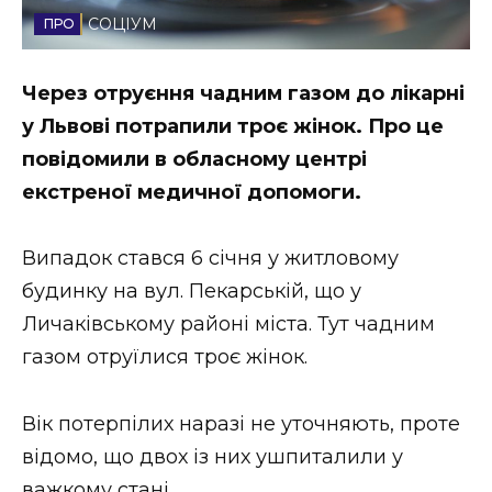
СОЦІУМ
Стиль життя
Втрачений Ужгород
Через отруєння чадним газом до лікарні
у Львові потрапили троє жінок. Про це
Втрачений Ужгород (відеоверсія)
повідомили в обласному центрі
екстреної медичної допомоги.
ЗАКАРПАТСЬКІ НОВИНИ
Випадок стався 6 січня у житловому
будинку на вул. Пекарській, що у
Личаківському районі міста. Тут чадним
НОВИНИ ЗАХІДНОЇ УКРАЇНИ
газом отруїлися троє жінок.
ФОТО
Вік потерпілих наразі не уточняють, проте
відомо, що двох із них ушпиталили у
важкому стані.